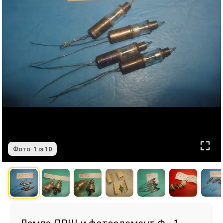
Фото:
1
із
10