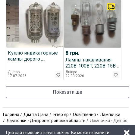
8
грн.
Куплю индикаторные
лампы дорого ,
Лампы накаливания
продать ИН-18 .
220В-100ВТ, 220В-15ВТ,
220В-10ВТ,115В-6ВТ и
Дніпро
Дніпро
17.07.2026
22.03.2026
другие.
Показати ще
Головна
Дім та Дача
Інтер`єр
Освітлення
Лампочки
Лампочки - Дніпропетровська область
Лампочки - Дніпро
×
Цей сайт використовує cookies. Ви можете змінити