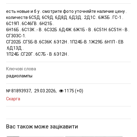
есть новые и б у . смотрите фото уточняйте наличие цену .
количеств
6С5Д. 6С9Д. 6Д8Д .6Д3Д . 2Д1С . 6Ж5Б . ГС-1 .
6С19П . 6С46ГВ . 6Н21Б .
6Н16Б . 6С13К .- В . 6С32Б .6Д4Ж .6Ж1Б - В . 6С51Н .6С51Н - В .
СГ303С-1.
СГ202Б .СГ5Б-В .6С36К .6Э12Н . 1П24Б-В .1Ж29Б .6Н1П - ЕВ
.6Д13Д .
1П24Б .СГ20Г . 6С7Б - В .6Э12Н .
Ключові слова
радиолампы
№
81893937,
29.03.2026,
1175 (
+
0
)
Скарга
Вас також може зацікавити