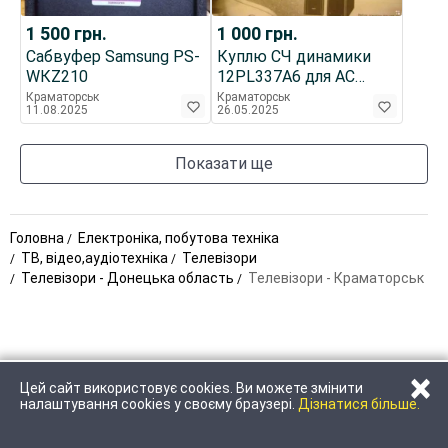
1 500
грн.
1 000
грн.
Сабвуфер Samsung РS-
Куплю СЧ динамики
WКZ210
12PL337A6 для АС
Technics SB M 500.
Краматорськ
Краматорськ
11.08.2025
26.05.2025
40/80 Вт, 8Ом.
Показати ще
Головна
Електроніка, побутова техніка
ТВ, відео,аудіотехніка
Телевізори
Телевізори - Донецька область
Телевізори - Краматорськ
×
Цей сайт використовує cookies. Ви можете змінити
НАПИСАТИ
налаштування cookies у своєму браузері.
Дізнатися більше.