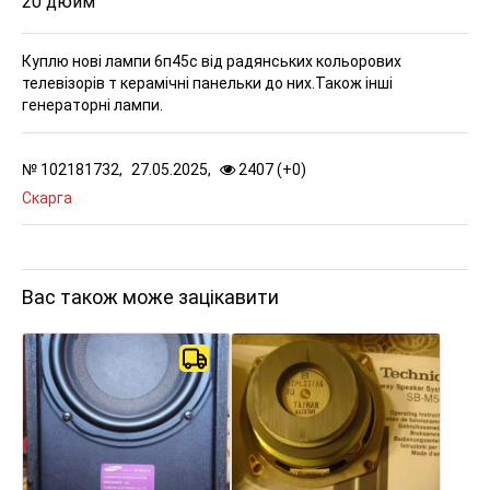
20 дюйм
Куплю нові лампи 6п45с від радянських кольорових
телевізорів т керамічні панельки до них.Також інші
генераторні лампи.
№
102181732,
27.05.2025,
2407 (
+
0
)
Скарга
Вас також може зацікавити