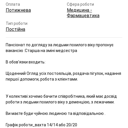
Оплата
Сфера роботи
Потижнева
Медицина -
Фармацевтика
Тип роботи
Постійна
Пансіонат по догляду за людьми похилого віку пропонує
вакансію :
Старша на зміні медсестра
В обов'язки входить:
Щоденний Огляд усіх постояльців, роздача пігулок, надання
першої допомоги, робота з кліентами.
У колективі хочемо бачити співробітника, який має досвід
роботи з людьми похилого віку з деменцією, з лежачими.
Ви маєте буди чуйною людиною та відповідальною .
Графік роботи_вахта 14/14 або 20/20