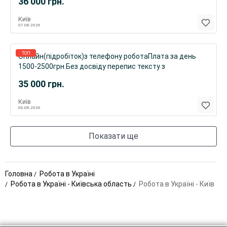
36 000
грн.
Київ
07.08.2026
ТОП
Онлайн(підробіток)з телефону роботаПлата за день
1500-2500грн.Без досвіду перепис тексту з
фото.Вільний-гнучкий графік
35 000
грн.
Київ
06.08.2026
Показати ще
Головна
Робота в Україні
Робота в Україні - Київська область
Робота в Україні - Київ