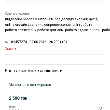
Ключові слова
віддалена робота в інтернеті
без досвіду високий дохід
online онлайн удаленно сопровождение
onlin робота
робота з телефону. робота для мам. робота вдома. онлайн роб
№
102457274,
02.06.2026,
200 (
+
0
)
Скарга
Вас також може зацікавити
Менеджер в соц мережах
2 500
грн.
Львів
30.03.2026