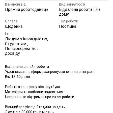
Вакансія від
Вид зайнятості
Прямий роботодавець
Віддалена робота | На
дому
Оплата
Тип роботи
Щоденна
Постійна
Інше
Людям з інвалідністю,
Студентам ,
Пенсіонерам, Без
досвіду
Віддалена онлайн-робота
Українська платформа запрошує жінок для співпраці.
Вік: 18-60 років.
Робота з телефону або ноутбука.
Матеріали та шаблони надаються.
Навчання та підтримка протягом роботи.
Вільний графік від 2 години на день.
Дохід від 30 000 грн в місяць.