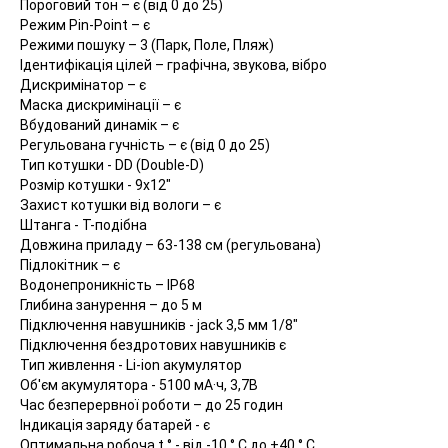
Пороговий тон – є (від 0 до 25)
Режим Pin-Point – є
Режими пошуку – 3 (Парк, Поле, Пляж)
Ідентифікація цілей – графічна, звукова, вібро
Дискримінатор – є
Маска дискримінації – є
Вбудований динамік – є
Регульована гучність – є (від 0 до 25)
Тип котушки - DD (Double-D)
Розмір котушки - 9x12"
Захист котушки від вологи – є
Штанга - T-подібна
Довжина приладу – 63-138 см (регульована)
Підлокітник – є
Водонепроникність – IP68
Глибина занурення – до 5 м
Підключення навушників - jack 3,5 мм 1/8"
Підключення бездротових навушників є
Тип живлення - Li-ion акумулятор
Об'єм акумулятора - 5100 мА·ч, 3,7В
Час безперервної роботи – до 25 годин
Індикація заряду батарей - є
Оптимальна робоча t ° - від -10 ° C до +40 ° C