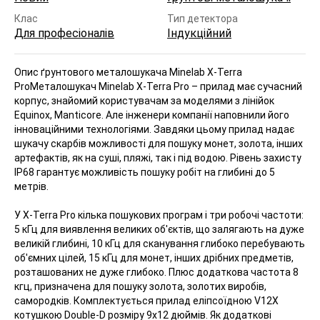
Клас
Тип детектора
Для професіоналів
Індукційний
Опис ґрунтового металошукача Minelab X-Terra
Pro
Металошукач Minelab X-Terra Pro – прилад має сучасний
корпус, знайомий користувачам за моделями з лінійок
Equinox, Manticore. Але інженери компанії наповнили його
інноваційними технологіями. Завдяки цьому прилад надає
шукачу скарбів можливості для пошуку монет, золота, інших
артефактів, як на суші, пляжі, так і під водою. Рівень захисту
IP68 гарантує можливість пошуку робіт на глибині до 5
метрів.
У X-Terra Pro кілька пошукових програм і три робочі частоти:
5 кГц для виявлення великих об'єктів, що залягають на дуже
великій глибині, 10 кГц для сканування глибоко перебувають
об'ємних цілей, 15 кГц для монет, інших дрібних предметів,
розташованих не дуже глибоко. Плюс додаткова частота 8
кгц, призначена для пошуку золота, золотих виробів,
самородків. Комплектується прилад еліпсоїдною V12X
котушкою Double-D розміру 9x12 дюймів. Як додаткові