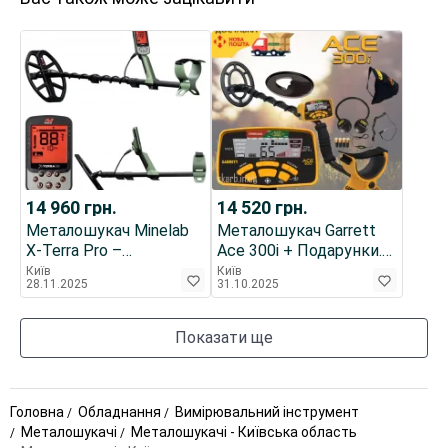
14 960
грн.
14 520
грн.
Металошукач Minelab
Металошукач Garrett
X-Terra Pro –
Ace 300i + Подарунки.
Мультичастотний: 5, 10,
Оригинал!
Київ
Київ
28.11.2025
31.10.2025
15 кГц.
Показати ще
Головна
Обладнання
Вимірювальний інструмент
Металошукачі
Металошукачі - Київська область