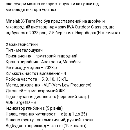
аксесуари можна використовувати котушки від
металодетектора Equinox.
Minelab X-Terra Pro був представлений на щорічній
міжнародній виставці-ярмарку IWA Outdoor Classics, що
відбулася в 2023 році 2-5 березня в Нюрнберзі (Німеччина).
Характеристики:
Тип - металошукач
Призначення – ґрунтовий, підводний
Країна виробник - Австралія, Малайзія
Рік виходу моделі – 2023 р.
Кількість частот виявлення - 4
Робоча частота – 5, 8, 10, 15 кГц
Метод виявлення - VLF (Very Low Frequency)
Дисплей – є, монохромний ЖК
Підсвічування дисплея - є (червоний колір)
VDI/TargetID – є
Індикатор глибини є (5 рівнів)
Налаштування чутливості – є (від 1 до 25)
Баланс ґрунту - автоматичний, ручний, трекінг
Відбудова перешкод – є авто (19 каналів)