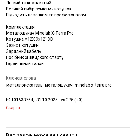
Легкий та компактний
Великий вибір сумісних котушок
Підходить новачкам та професіоналам
Комплектація:
Металошукач Minelab X-Terra Pro
Котушка V12X 9x12" DD
Захист котушки
Зарядний кабель
Посібник зі швидкого старту
Гарантійний талон
Ключові слова
металлоискатель
металошукач
minelab x-terra pro
№
101633764,
31.10.2025,
275 (
+
0
)
Скарга
Вас також може зацікавити