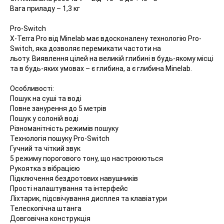
Вага приладу – 1,3 кг
Pro-Switch
X-Terra Pro від Minelab має вдосконалену технологію Pro-
Switch, яка дозволяє перемикати частоти на
льоту. Виявлення цілей на великій глибині в будь-якому місці
та в будь-яких умовах – є глибина, а є глибина Minelab.
Особливості:
Пошук на суші та воді
Повне занурення до 5 метрів
Пошук у солоній воді
Різноманітність режимів пошуку
Технологія пошуку Pro-Switch
Гучний та чіткий звук
5 режиму порогового тону, що настроюються
Рукоятка з вібрацією
Підключення бездротових навушників
Прості налаштування та інтерфейс
Ліхтарик, підсвічування дисплея та клавіатури
Телескопічна штанга
Довговічна конструкція