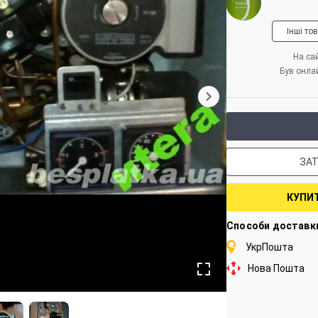
Інші то
На сай
Був онла
ЗА
КУПИ
Способи доставк
УкрПошта
Нова Пошта