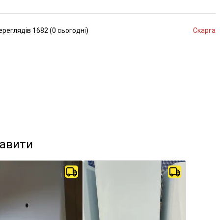
ереглядів
1682 (
0
сьогодні
)
Скарга
кавити