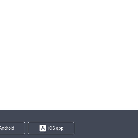
Android
iOS app