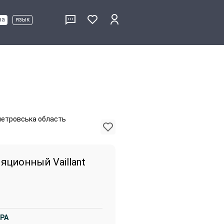
ва
язык
опетровська область
яционный Vaillant
ЭРА