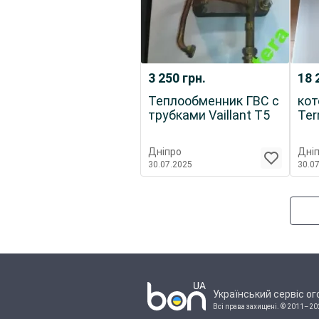
3 250
грн.
18 
Теплообменник ГВС с
кот
трубками Vaillant T5
Ter
Дніпро
Дні
30.07.2025
30.0
Український сервіс о
Всі права захищені.
© 2011–20