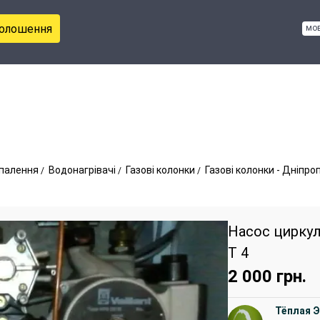
голошення
мо
палення
Водонагрівачі
Газові колонки
Газові колонки - Дніпр
Насос циркул
T 4
2 000
грн.
Тёплая 