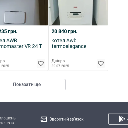
235
грн.
20 840
грн.
ел AWB
котел Awb
momaster VR 24 T
termoelegance
про
Дніпро
7.2025
30.07.2025
Показати ще
голошень
Зворотній зв'язок
26 BON.ua