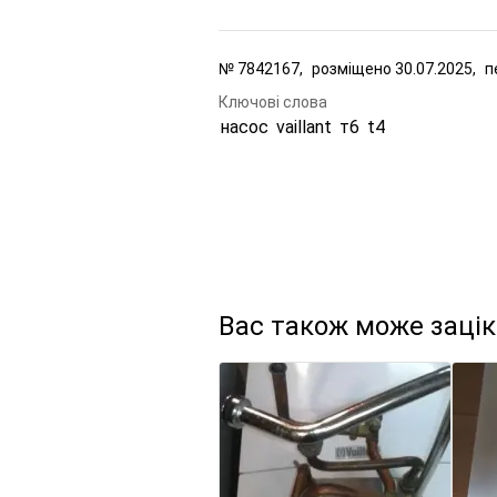
№
7842167,
розміщено
30.07.2025,
п
Ключові слова
насос
vaillant
т6
t4
Вас також може заці