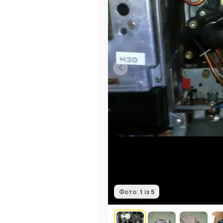
Фото:
1
із
5