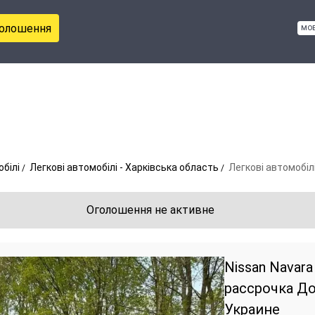
голошення
мо
обілі
Легкові автомобілі - Харківська область
Легкові автомобілі
Оголошення не активне
Nissan Navara
рассрочка До
Украине