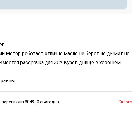
ег
и Мотор роботает отлично масло не берёт не дымит не
Имеется рассрочка для ЗСУ Кузов днище в хорошем
краины
переглядів
8049 (
0
сьогодні
)
Скарга