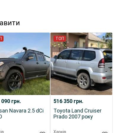
кавити
П
ТОП
 090
грн.
516 350
грн.
san Navara 2.5 dCi
Toyota Land Cruiser
D
Prado 2007 року
ів
Харків