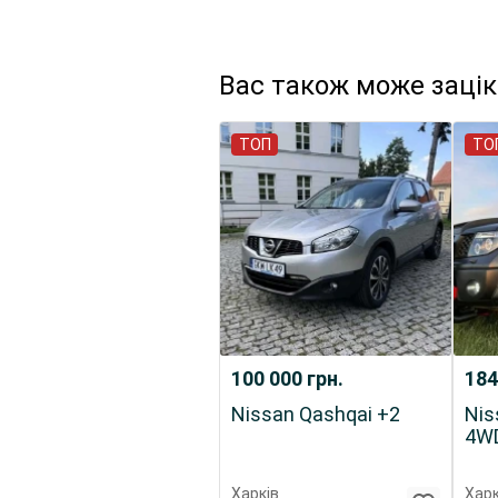
Вас також може заці
ТОП
ТО
100 000
грн.
184
Nissan Qashqai +2
Nis
4W
Харків
Харк