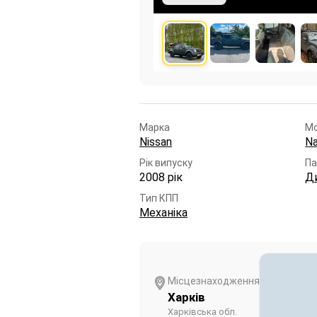
Марка
М
Nissan
Na
Рік випуску
Па
2008 рік
Д
Тип КПП
Механіка
Місцезнаходження
Харків
Харківська обл.