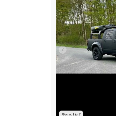
Фото:
1
із
7