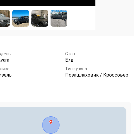
одель
Стан
vara
Б/в
ливо
Тип кузова
изель
Позашляховик / Кроссовер