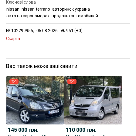
Ключові слова
nissan
nissan terrano
авторинок україна
авто на єврономерах
продажа автомобилей
№
102299955,
05.08.2026,
951 (
+
0
)
Скарга
Вас також може зацікавити
ТОП
ТОП
145 000
грн.
110 000
грн.