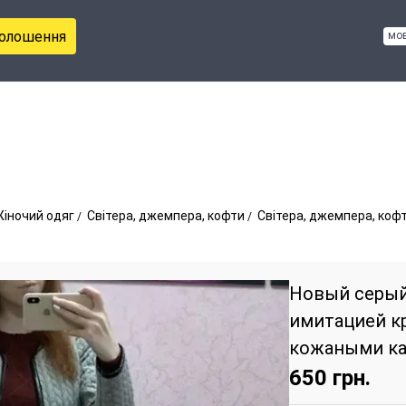
голошення
мо
іночий одяг
Світера, джемпера, кофти
Світера, джемпера, кофт
Новый серый
имитацией к
кожаными к
650
грн.