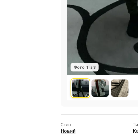
Фото:
1
із
3
Стан
Ти
Новий
К