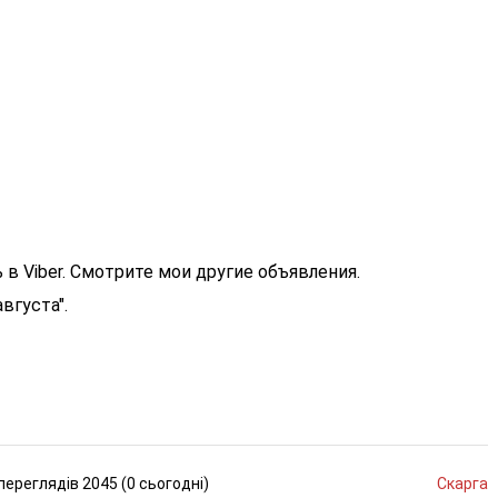
 в Viber. Смотрите мои другие объявления.
вгуста".
переглядів
2045 (
0
сьогодні
)
Скарга