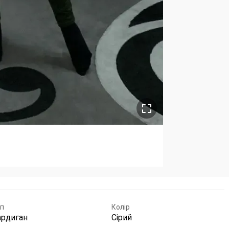
п
Колір
ардиган
Сірий