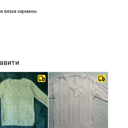
ая вязка карманы
кавити