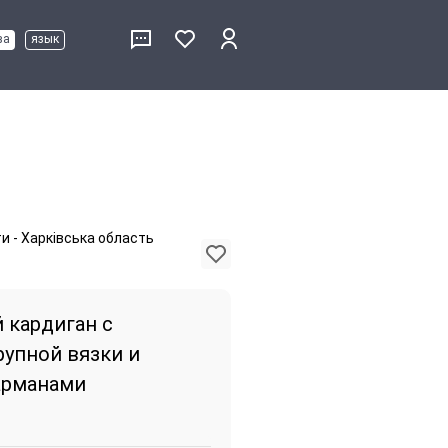
ва
язык
и - Харківська область
 кардиган с
рупной вязки и
арманами