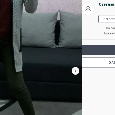
Светлан
Всі ого
На сай
Був он
ЗА