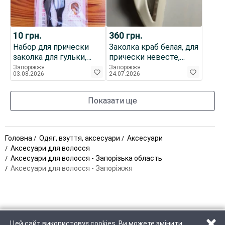
10
грн.
360
грн.
Набор для прически
Заколка краб белая, для
заколка для гульки,
прически невесте,
шпилька, гребень для
толстый пластик.
Запоріжжя
Запоріжжя
03.08.2026
24.07.2026
густых длинных волос,
италия торг
пластик черный
Показати ще
Головна
Одяг, взуття, аксесуари
Аксесуари
Аксесуари для волосся
Аксесуари для волосся - Запорізька область
Аксесуари для волосся - Запоріжжя
×
Цей сайт використовує cookies. Ви можете змінити