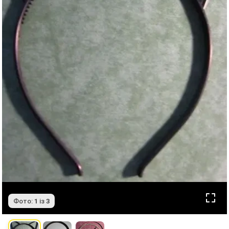
Фото:
1
із
3