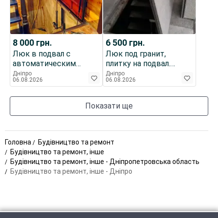
8 000
грн.
6 500
грн.
Люк в подвал с
Люк под гранит,
автоматическим
плитку на подвал.
открыванием
Броневик
Дніпро
Дніпро
06.08.2026
06.08.2026
"Броневик" Днепр.
Днепропетровск.
Показати ще
Головна
Будівництво та ремонт
Будівництво та ремонт, інше
Будівництво та ремонт, інше - Дніпропетровська область
Будівництво та ремонт, інше - Дніпро