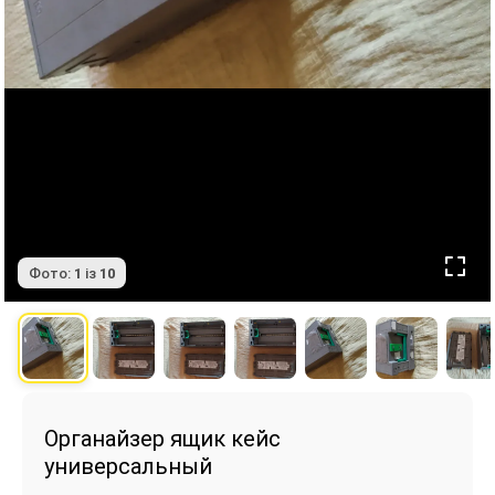
Фото:
1
із
10
Органайзер ящик кейс
универсальный