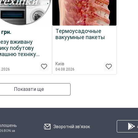
Термоусадочные
0
грн.
вакуумные пакеты
езу вживану
ику побутову
ашню техніку
очу і ні)
Київ
8.2026
04.08.2026
Показати ще
голошень
Зворотній зв'язок
26 BON.ua