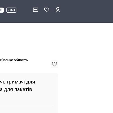
ва
язык
Київська область
і, тримачі для
ка для пакетів