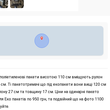
д поліетиленові пакети висотою 110 см вміщують рулон
м. Ті пакетотримачі що під екопакети вони вищі 120 см
ну 27 см та товщину 17 см. Ціни на одинарні пакето
ля Еко пакетів по 950 грн, та подвійний що на фото 1100
уйте.