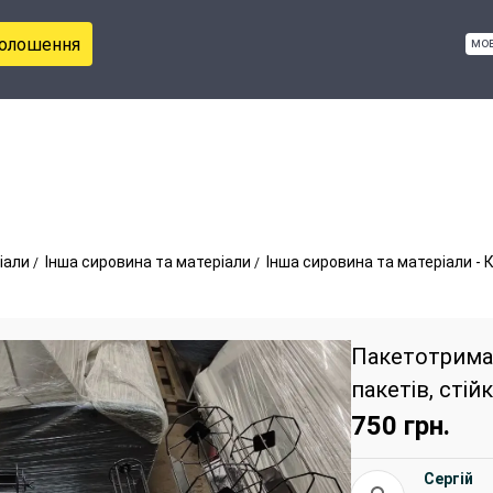
голошення
мо
іали
Інша сировина та матеріали
Інша сировина та матеріали - 
Пакетотримач
пакетів, стій
750
грн.
Сергій