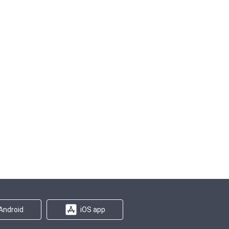
Android
iOS app