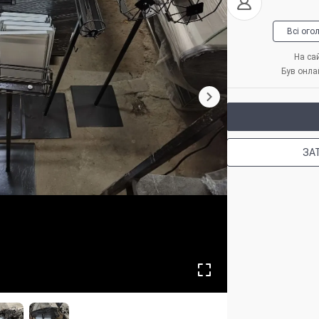
Всі ого
На сай
Був онла
ЗА