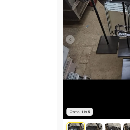
Фото:
1
із
5