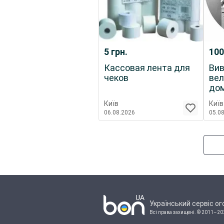
5
грн.
10
Кассовая лента для
Вив
чеков
вел
дом
(роб
Київ
Київ
06.08.2026
05.0
Український сервіс о
Всі права захищені.
© 2011–20