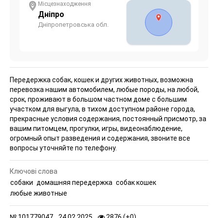
Місцезнаходження
Дніпро
Дніпропетровська обл.
Передержка собак, кошек и других животных, возможна
перевозка нашим автомобилем, любые породы, на любой,
срок, проживают в большом частном доме с большим
участком для выгула, в тихом доступном районе города,
прекрасные условия содержания, постоянный присмотр, за
вашим питомцем, прогулки, игры, видеонаблюдение,
огромный опыт разведения и содержания, звоните все
вопросы уточняйте по телефону.
Ключові слова
собаки
домашняя передержка
собак кошек
любые животные
№
101779047,
24.02.2025,
2876 (
+
0
)