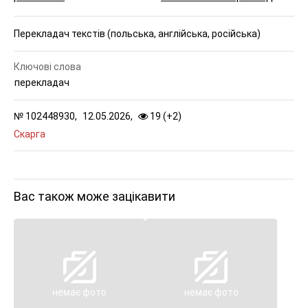
Перекладач текстів (польська, англійська, російська)
Ключові слова
перекладач
№
102448930,
12.05.2026,
19 (
+
2
)
Скарга
Вас також може зацікавити
немає фото
немає фото