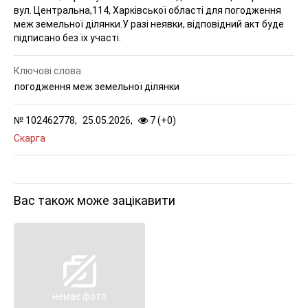
вул. Центральна,114, Харкiвської областi для погодження
меж земельної ділянки.У разі неявки, відповідний акт буде
підписано без їх участі.
Ключові слова
погодження меж земельної ділянки
№
102462778,
25.05.2026,
7 (
+
0
)
Скарга
Вас також може зацікавити
немає фото