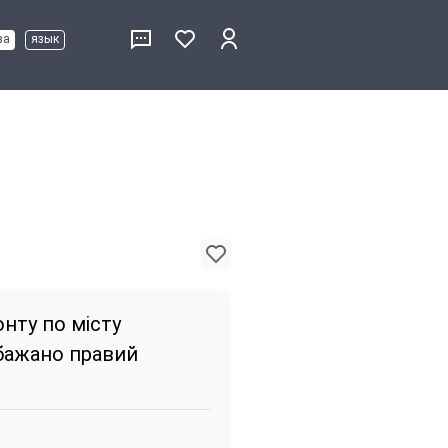
ва
язык
нту по місту
бажано правий