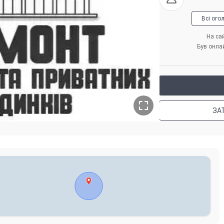
Всі ого
На сай
Був онла
ЗА