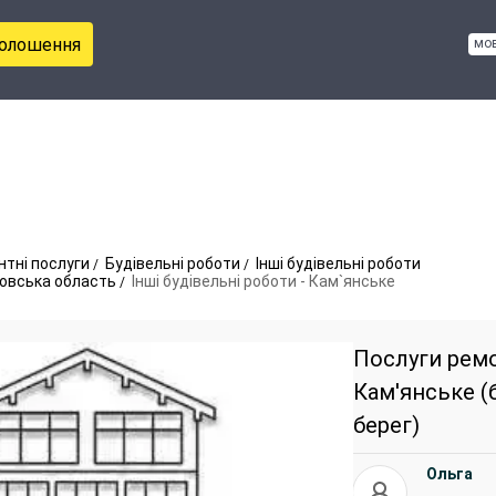
голошення
мо
нтні послуги
Будівельні роботи
Інші будівельні роботи
ровська область
Інші будівельні роботи - Кам`янське
Послуги ремо
Кам'янське (
берег)
Ольга