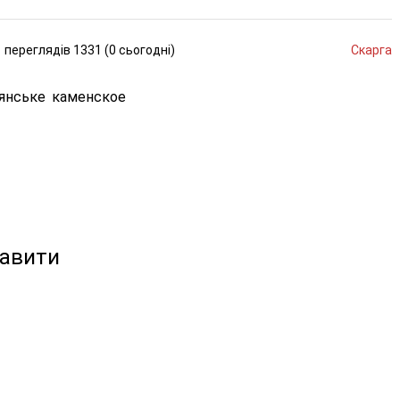
переглядів
1331 (
0
сьогодні
)
Скарга
янське
каменское
кавити