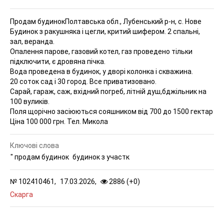
Продам будинок
Полтавська обл., Лубенський р-н, с. Нове
Будинок з ракушняка і цегли, критий шифером. 2 спальні,
зал, веранда.
Опалення парове, газовий котел, газ проведено тільки
підключити, є дровяна пічка.
Вода проведена в будинок, у дворі колонка і скважина.
20 соток сад і 30 город. Все приватизовано.
Сарай, гараж, саж, вхідний погреб, літній душ,бджільник на
100 вуликів.
Поля щорічно засіюються сояшником від 700 до 1500 гектар
Ціна 100 000 грн. Тел. Микола
Ключові слова
" продам будинок
будинок з участк
№
102410461,
17.03.2026,
2886 (
+
0
)
Скарга