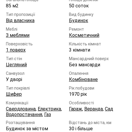
85 м2
50 соток
Тип пропозиції
Вид будинку
Від власника
Будинок
Меблі
Ремонт
З меблями
Косметичний
Поверховість
Кількість кімнат
1 поверх
3 кімнати
Тип стін
Мансардний поверх
Цегляний
Без мансарди
Санвузол
Опалення
У дворі
Комбіноване
Тип покрівлі
Рік побудови
Шифер
1970 рік
Комунікації
Особливості
Свердловина
,
Електрика
,
Гараж
,
Веранда
,
Сад
Водопостачання
,
Газ
Розташування
Відстань до міста, км
Будинок за містом
30 і більше