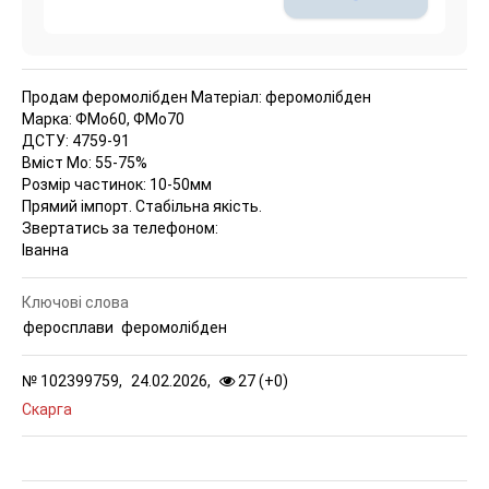
Продам феромолібден
Матеріал: феромолібден
Марка: ФМо60, ФМо70
ДСТУ: 4759-91
Вміст Мо: 55-75%
Розмір частинок: 10-50мм
Прямий імпорт. Стабільна якість.
Звертатись за телефоном:
Іванна
Ключові слова
феросплави
феромолібден
№
102399759,
24.02.2026,
27 (
+
0
)
Скарга