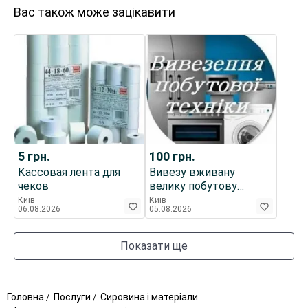
Вас також може зацікавити
5
грн.
100
грн.
Кассовая лента для
Вивезу вживану
чеков
велику побутову
домашню техніку
Київ
Київ
06.08.2026
05.08.2026
(робочу і ні)
Показати ще
Головна
Послуги
Сировина і матеріали