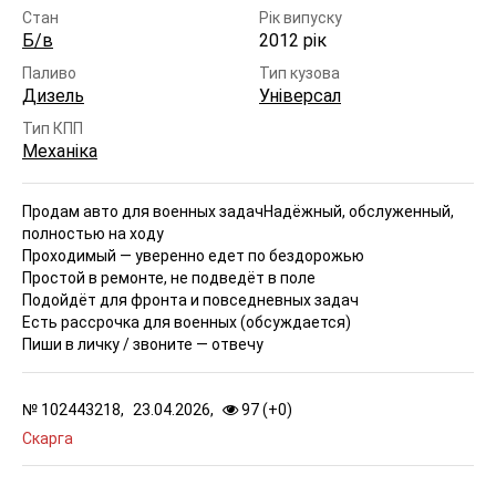
Стан
Рік випуску
Б/в
2012 рік
Паливо
Тип кузова
Дизель
Універсал
Тип КПП
Механіка
Продам авто для военных задач
Надёжный, обслуженный,
полностью на ходу
Проходимый — уверенно едет по бездорожью
Простой в ремонте, не подведёт в поле
Подойдёт для фронта и повседневных задач
Есть рассрочка для военных (обсуждается)
Пиши в личку / звоните — отвечу
№
102443218,
23.04.2026,
97 (
+
0
)
Скарга