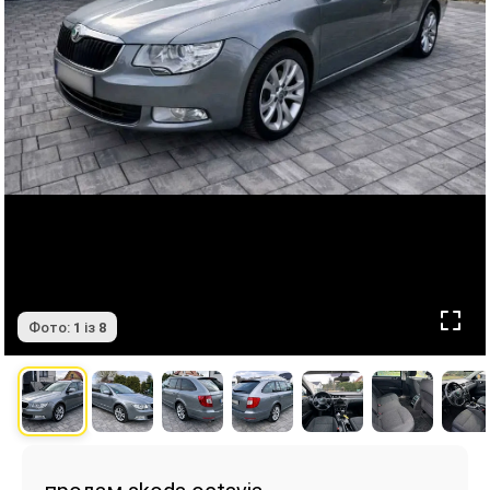
Фото:
1
із
8