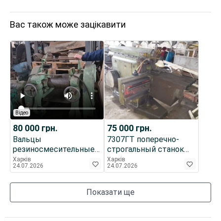
Вас також може зацікавити
Відео
80 000
грн.
75 000
грн.
Вальцы
7307ГТ поперечно-
резиносмесительные
строгальный станок
ПД 320
Вальцы для листового
Харків
Харків
24.07.2026
24.07.2026
металла
Показати ще