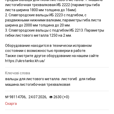
листогибочная трехвалковая ИБ 2222 (параметры гиба
листа ширина 1800 мм толщина до 16мм).
2. Славгородские вальцы ИБ 2223 с подгибом, с
раздвижными нижними валками, параметры гиба листа
ширина до 2000 мм толщина до 20 мм.
3. Славгородские вальцы с подгибом ИБ 2213. Параметры
гибки листового металла 1250 на 2 мм.
Оборудование находится в технически исправном
состоянии с возможностью проверки в работе.
Также смотрите другое оборудование на нашем сайте
https://ukrstanko.kh.ua/
Ключові слова
вальцы для листового металла
листогиб
для гибки
машина листогибочная трехвалковая
№
98114706,
24.07.2026,
2630 (
+
0
)
Скарга