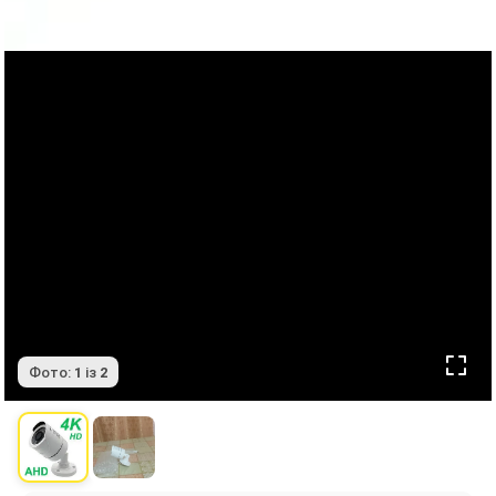
Фото:
1
із
2