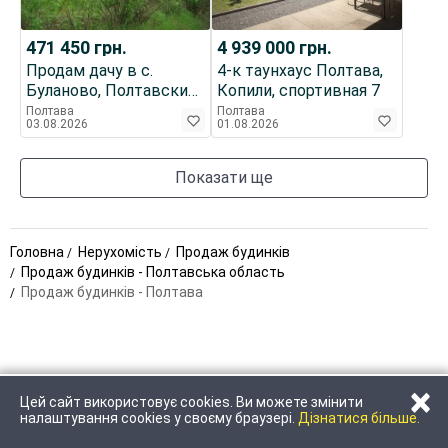
471 450
грн.
4 939 000
грн.
Продам дачу в с.
4-к таунхаус Полтава,
Буланово, Полтавский
Копили, спортивная 7
район, 10км. от
Полтава
Полтава
03.08.2026
01.08.2026
Полтавы.
Показати ще
Головна
Нерухомість
Продаж будинків
Продаж будинків - Полтавська область
Продаж будинків - Полтава
×
Цей сайт використовує cookies. Ви можете змінити
ЗАТЕЛЕФОНУВАТИ
НАПИСАТИ
налаштування cookies у своєму браузері.
Дізнатися більше.