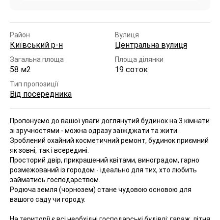
Район
Вулиця
Київський р-н
Центральна вулиця
Загальна площа
Площа ділянки
58 м2
19 соток
Тип пропозиції
Від посередника
Пропонуємо до вашої уваги доглянутий будинок на 3 кімнати
зі зручностями - можна одразу заїжджати та жити.
Зроблений охайний косметичний ремонт, будинок приємний
як зовні, так і всередині.
Просторий двір, прикрашений квітами, виноградом, гарно
розмежований із городом - ідеально для тих, хто любить
займатись господарством.
Родюча земля (чорнозем) стане чудовою основою для
вашого саду чи городу.
На території є всі необхідні господарські будівлі: гараж, літня