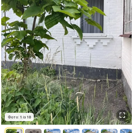
Фото:
1
із
10