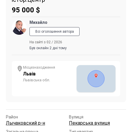
95 000
$
Михайло
Всі оголошення автора
На сайті з 02 / 2026
Був онлайн 2 дні тому
Місцезнаходження
Львів
Львівська обл.
Район
Вулиця
Лычаковский р-н
Пекарська вулиця
Загальна площа
Тип квартир