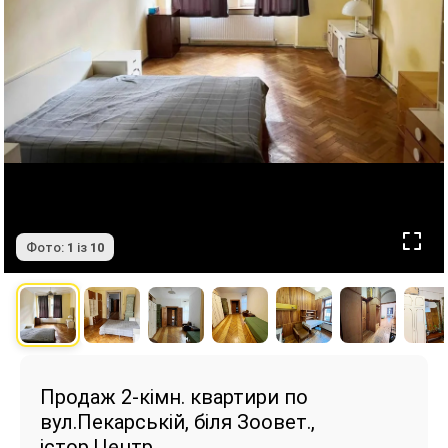
Фото:
1
із
10
Продаж 2-кімн. квартири по
вул.Пекарській, біля Зоовет.,
істор.Центр