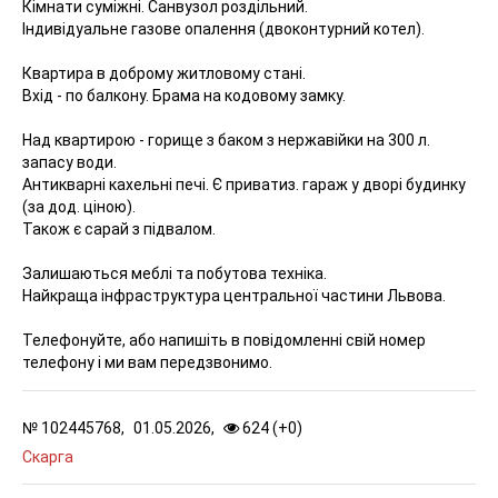
Кімнати суміжні. Санвузол роздільний.
Індивідуальне газове опалення (двоконтурний котел).
Квартира в доброму житловому стані.
Вхід - по балкону. Брама на кодовому замку.
Над квартирою - горище з баком з нержавійки на 300 л.
запасу води.
Антикварні кахельні печі. Є приватиз. гараж у дворі будинку
(за дод. ціною).
Також є сарай з підвалом.
Залишаються меблі та побутова техніка.
Найкраща інфраструктура центральної частини Львова.
Телефонуйте, або напишіть в повідомленні свій номер
телефону і ми вам передзвонимо.
№
102445768,
01.05.2026,
624 (
+
0
)
Скарга