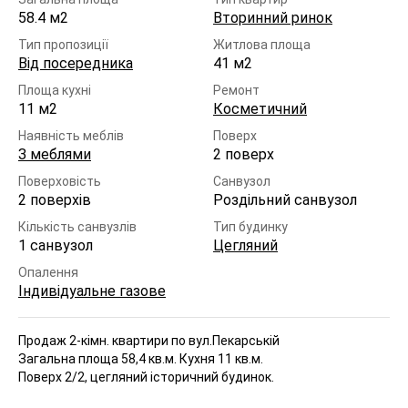
58.4 м2
Вторинний ринок
Тип пропозиції
Житлова площа
Від посередника
41 м2
Площа кухні
Ремонт
11 м2
Косметичний
Наявність меблів
Поверх
З меблями
2 поверх
Поверховість
Санвузол
2 поверхів
Роздільний санвузол
Кількість санвузлів
Тип будинку
1 санвузол
Цегляний
Опалення
Індивідуальне газове
Продаж 2-кімн. квартири по вул.Пекарській
Загальна площа 58,4 кв.м. Кухня 11 кв.м.
Поверх 2/2, цегляний історичний будинок.