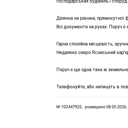
господарських будівель і споруд.
Ділянка на рівнині, прямокутної 
Всі документи на руках. Поруч є к
Гарна спокійна місцевість, зручн
Недалеко озеро Ясниський кар'єр
Поруч є ще одна така ж земельна
Телефонуйте, або напишіть в по
№
102447925,
розміщено
08.05.2026,