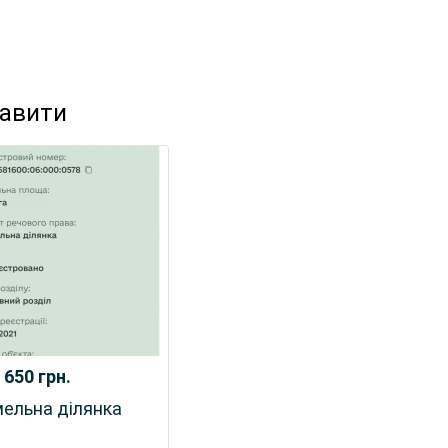
кавити
 650
грн.
ельна ділянка