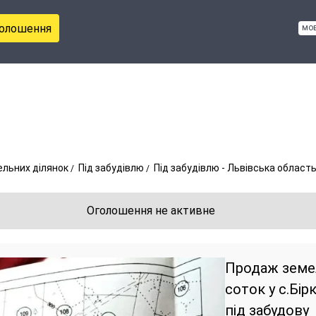
голошення
мо
льних ділянок
Під забудівлю
Під забудівлю - Львівська област
Оголошення не активне
Продаж земел
соток у с.Бі
під забудову