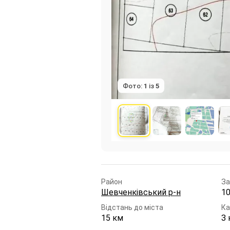
Фото:
1
із
5
Район
За
Шевченківський р-н
1
Відстань до міста
Ка
15 км
З