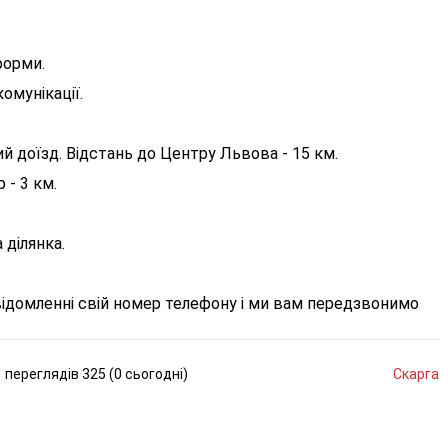
форми.
омунікації.
ий доїзд. Відстань до Центру Львова - 15 км.
 - 3 км.
 ділянка.
відомленні свій номер телефону і ми вам передзвонимо
переглядів
325 (
0
сьогодні
)
Скарга