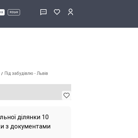
ва
язык
ь
Під забудівлю - Львів
ьної ділянки 10
рки з документами