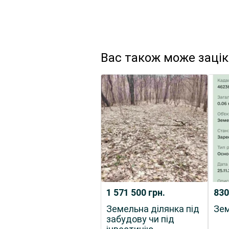
Вас також може заці
1 571 500
грн.
830
Земельна ділянка під
Зем
забудову чи під