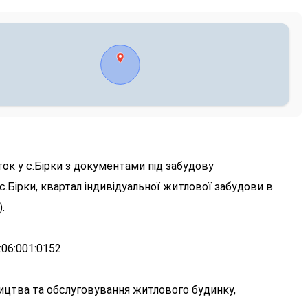
ок у с.Бірки з документами під забудову
 с.Бірки, квартал індивідуальної житлової забудови в
.
06:001:0152
ництва та обслуговування житлового будинку,