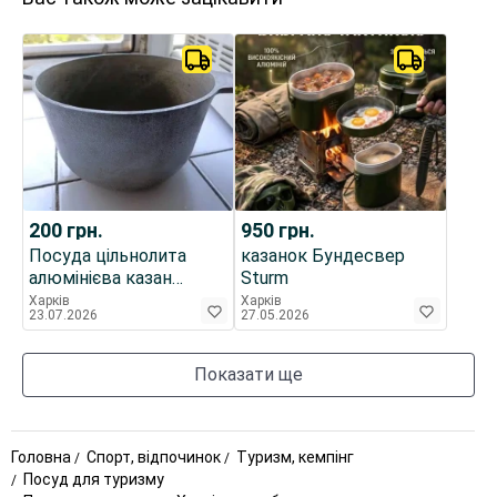
200
грн.
950
грн.
Посуда цільнолита
казанок Бундесвер
алюмінієва казан
Sturm
казанок каструля
Харків
Харків
23.07.2026
27.05.2026
кастрюля невелика,
раритет з минулого
Показати ще
Головна
Спорт, відпочинок
Туризм, кемпінг
Посуд для туризму