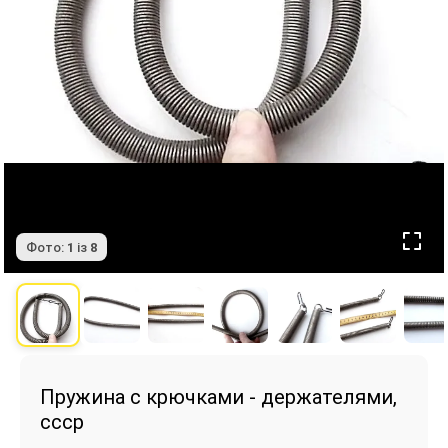
Фото:
1
із
8
Пружина с крючками - держателями,
ссср