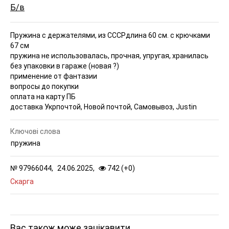
Б/в
Пружина с держателями, из СССР
длина 60 см. с крючками
67 см
пружина не использовалась, прочная, упругая, хранилась
без упаковки в гараже (новая ?)
применение от фантазии
вопросы до покупки
оплата на карту ПБ
доставка Укрпочтой, Новой почтой, Самовывоз, Justin
Ключові слова
пружина
№
97966044,
24.06.2025,
742 (
+
0
)
Скарга
Вас також може зацікавити