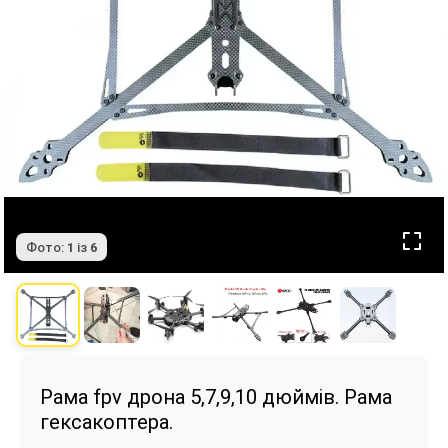
Фото:
1
із
6
Рама fpv дрона 5,7,9,10 дюймів. Рама
гексакоптера.