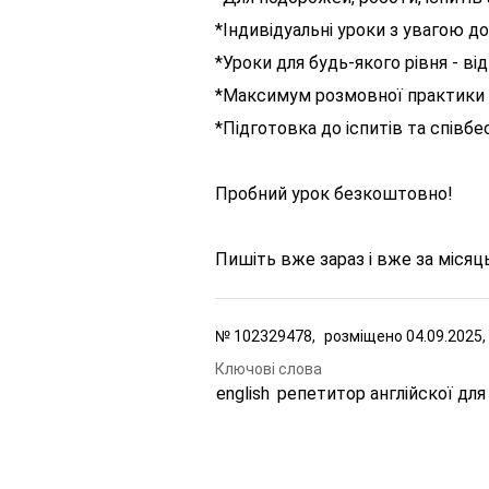
*Індивідуальні уроки з увагою до
*Уроки для будь-якого рівня - ві
*Максимум розмовної практики 
*Підготовка до іспитів та співбес
Пробний урок безкоштовно!
Пишіть вже зараз і вже за місяц
№
102329478,
розміщено
04.09.2025,
Ключові слова
english
репетитор англійскої для