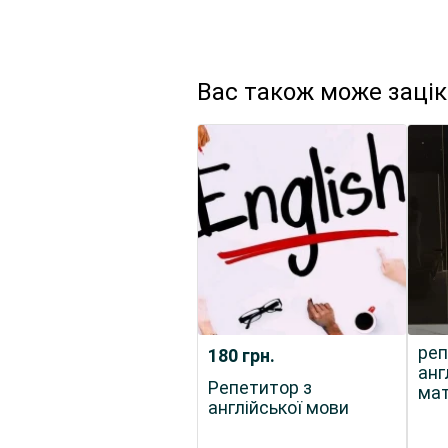
Вас також може заці
реп
180
грн.
анг
Репетитор з
мат
англійської мови
мов
кла