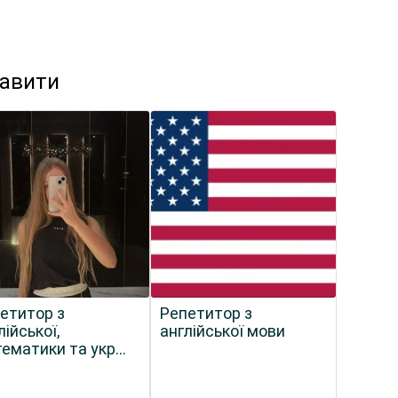
кавити
етитор з
Репетитор з
лійської,
англійської мови
ематики та укр
и для початкових
сів