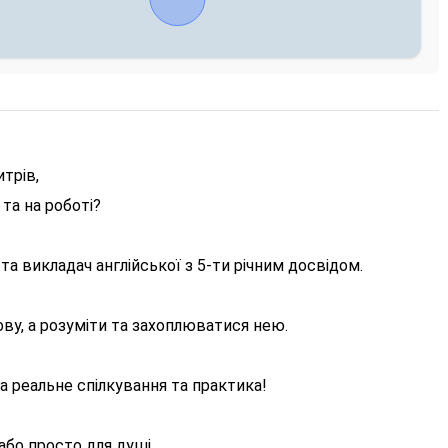
трів,
та на роботі?
та викладач англійської з 5-ти річним досвідом.
у, а розуміти та захоплюватися нею.
, а реальне спілкування та практика!
або просто для душі.