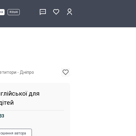
ва
язык
етитори - Дніпро
глійської для
дітей
33
лошення автора