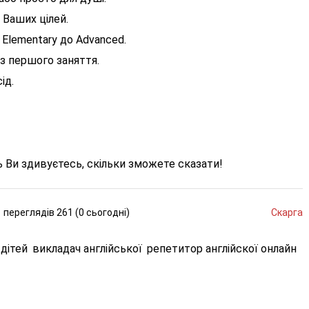
 Ваших цілей.
д Elementary до Advanced.
з першого заняття.
ід.
ь Ви здивуєтесь, скільки зможете сказати!
переглядів
261 (
0
сьогодні
)
Скарга
 дітей
викладач англійської
репетитор англійскої онлайн