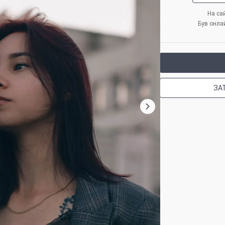
На сай
Був онла
ЗА