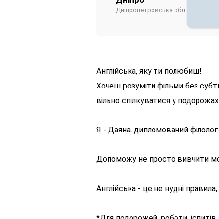
Дніпропетровська обл.
Англійська, яку ти полюбиш!
Хочеш розуміти фільми без субти
вільно спілкуватися у подорожах 
Я - Даяна, дипломований філолог 
Допоможу не просто вивчити мов
Англійська - це не нудні правила
*Для подорожей, роботи, іспитів 