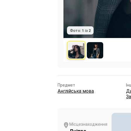
Фото:
1
із
2
Предмет
Ін
Англійська мова
Ди
За
Місцезнаходження
Дніпро