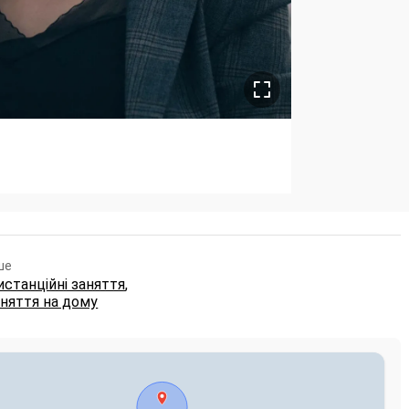
ше
станційні заняття
,
няття на дому