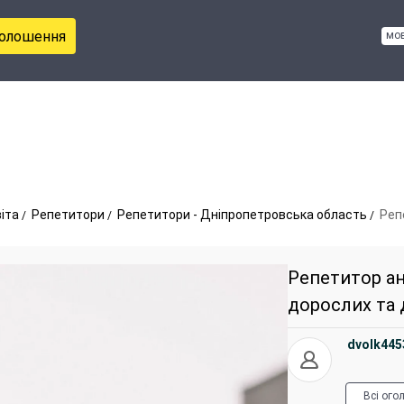
голошення
мо
віта
Репетитори
Репетитори - Дніпропетровська область
Реп
Репетитор ан
дорослих та 
dvolk445
Всі ого