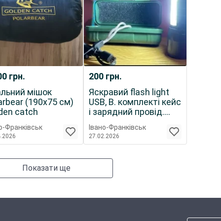
00
грн.
200
грн.
льний мішок
Яскравий flash light
arbear (190х75 см)
USB, В. комплекті кейс
den catch
і зарядний провід.
Ідеаль
о-Франківськ
Івано-Франківськ
4.2026
27.02.2026
Показати ще