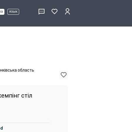
ва
язык
анківська область
емпінг стіл
nd