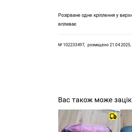
Розірване одне кріплення у верхн
впливає
№
102233497,
розміщено
21.04.2025,
Вас також може заці