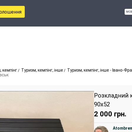
голошення
мо
, кемпінг
Туризм, кемпінг, інше
Туризм, кемпінг, інше - Івано-Фр
івськ
Розкладний к
90x52
2 000
грн.
Atombre