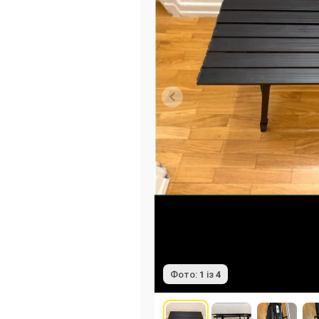
Фото:
1
із
4