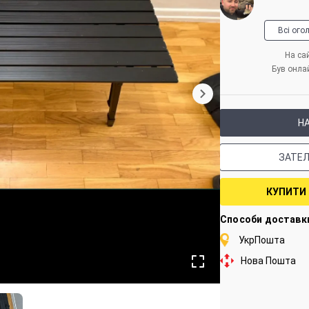
Всі ого
На сай
Був онла
Н
ЗАТЕ
КУПИТИ
Способи доставк
УкрПошта
Нова Пошта