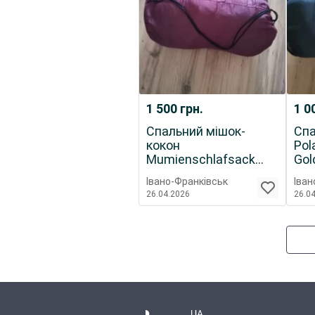
1 500
грн.
1 0
Спальний мішок-
Спа
кокон
Pol
Mumienschlafsack
Gol
Soft Touch (230х80
Івано-Франківськ
Іван
см)
26.04.2026
26.0