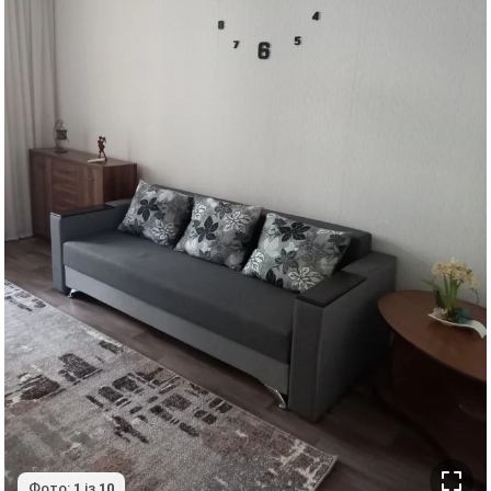
Фото:
1
із
10