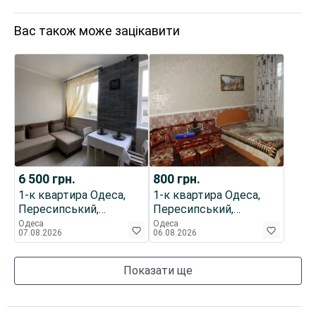
Вас також може зацікавити
6 500
грн.
800
грн.
1-к квартира Одеса,
1-к квартира Одеса,
Пересипський,
Пересипський,
Штилевая 1
Николаевская дорога,
Одеса
Одеса
07.08.2026
06.08.2026
Лузановка,Дом..
Показати ще