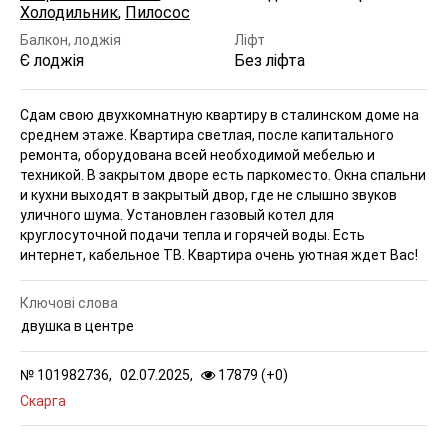
Холодильник
,
Пилосос
Балкон, лоджія
Ліфт
Є лоджія
Без ліфта
Сдам свою двухкомнатную квартиру в сталинском доме на
среднем этаже. Квартира светлая, после капитального
ремонта, оборудована всей необходимой мебелью и
техникой. В закрытом дворе есть паркоместо. Окна спальни
и кухни выходят в закрытый двор, где не слышно звуков
уличного шума. Установлен газовый котел для
круглосуточной подачи тепла и горячей воды. Есть
интернет, кабельное ТВ. Квартира очень уютная ждет Вас!
Ключові слова
двушка в центре
№
101982736,
02.07.2025,
17879 (
+
0
)
Скарга