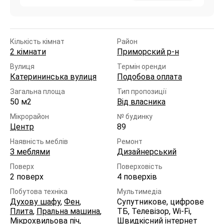
Кількість кімнат
Район
2 кімнати
Приморский р-н
Вулиця
Термін оренди
Катерининська вулиця
Подобова оплата
Загальна площа
Тип пропозиції
50 м2
Від власника
Мікрорайон
№ будинку
Центр
89
Наявність меблів
Ремонт
З меблями
Дизайнерський
Поверх
Поверховість
2 поверх
4 поверхів
Побутова техніка
Мультимедіа
Духову шафу
,
Фен
,
Супутникове, цифрове
Плита
,
Пральна машина
,
ТБ, Телевізор, Wi-Fi,
Мікрохвильова піч
,
Швидкісний інтернет