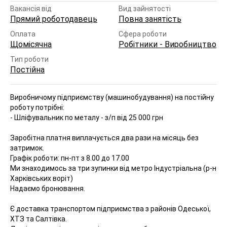
Вакансія від
Вид зайнятості
Прямий роботодавець
Повна занятість
Оплата
Сфера роботи
Щомісячна
Робітники - Виробництво
Тип роботи
Постійна
Виробничому підприємству (машинобудування) на постійну
роботу потрібні:
- Шліфувальник по металу - з/п від 25 000 грн
Заробітна платня виплачується два рази на місяць без
затримок.
Графік роботи: пн-пт з 8.00 до 17.00
Ми знаходимось за три зупинки від метро Індустріальна (р-н
Харківських воріт)
Надаємо бронювання.
Є доставка транспортом підприємства з районів Одеської,
ХТЗ та Салтівка.