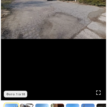
Фото:
1
із
10