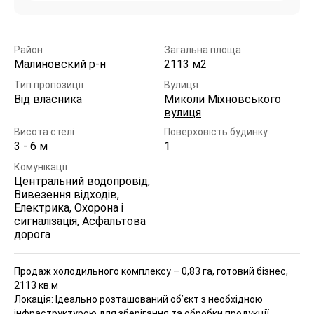
Район
Загальна площа
Малиновский р-н
2113 м2
Тип пропозиції
Вулиця
Від власника
Миколи Міхновського
вулиця
Висота стелі
Поверховість будинку
3 - 6 м
1
Комунікації
Центральний водопровід,
Вивезення відходів,
Електрика, Охорона і
сигналізація, Асфальтова
дорога
Продаж холодильного комплексу – 0,83 га, готовий бізнес,
2113 кв.м
Локація: Ідеально розташований об’єкт з необхідною
інфраструктурою для зберігання та обробки продукції.