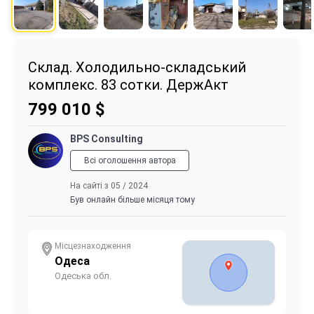
Склад. Холодильно-складський
комплекс. 83 сотки. ДержАкт
799 010
$
BPS Consulting
Всі оголошення автора
На сайті з 05 / 2024
Був онлайн більше місяця тому
Місцезнаходження
Одеса
Одеська обл.