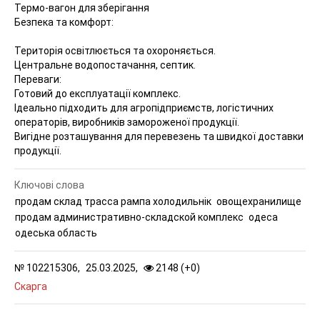
Термо-вагон для зберігання
Безпека та комфорт:
Територія освітлюється та охороняється.
Центральне водопостачання, септик.
Переваги:
Готовий до експлуатації комплекс.
Ідеально підходить для агропідприємств, логістичних
операторів, виробників замороженої продукції.
Вигідне розташування для перевезень та швидкої доставки
продукції.
Ключові слова
продам склад трасса рампа холодильнік
овощехранилище
продам административно-складской комплекс
одеса
одеська область
№
102215306,
25.03.2025,
2148 (
+
0
)
Скарга