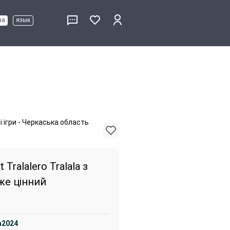
ва
язык
 ігри - Черкаська область
t Tralalero Tralala з
уже цінний
va2024