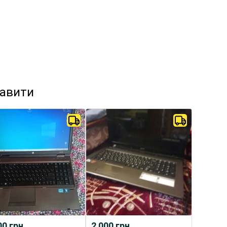
кавити
00
грн.
2 000
грн.