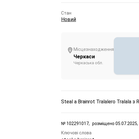
Стан
Новий
Місцезнаходження
Черкаси
Черкаська обл.
Steal a Brainrot Tralalero Tralala
№
102291017,
розміщено
05.07.2025,
Ключові слова