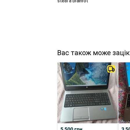
steal a brainrot
Вас також може заці
5 500
грн.
3 5