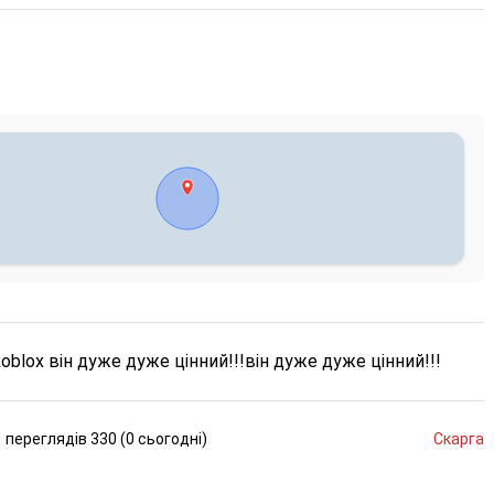
 з Roblox він дуже дуже цінний!!!він дуже дуже цінний!!!
переглядів
330 (
0
сьогодні
)
Скарга