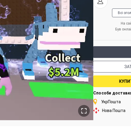
Всі ого
На сай
Був онла
ЗА
КУПИ
Способи доставк
УкрПошта
Нова Пошта