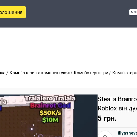
голошення
мо
іка
Комп`ютери та комплектуючі
Комп`ютерні ігри
Комп`ютерні
Steal a Brainro
Roblox він д
5
грн.
illyashe