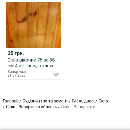
35
грн.
Скло віконне 76 на 36
см 4 шт. нові, стёкла
оконные стекло в окно
Запоріжжя
21.07.2026
Головна
Будівництво та ремонт
Вікна, двері
Скло
Скло - Запорізька область
Скло - Запоріжжя