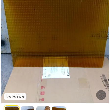
Фото:
1
із
4