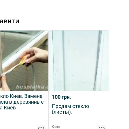
кавити
кло Киев. Замена
100
грн.
кла в деревянные
Продам стекло
а Киев
(листы).
Київ