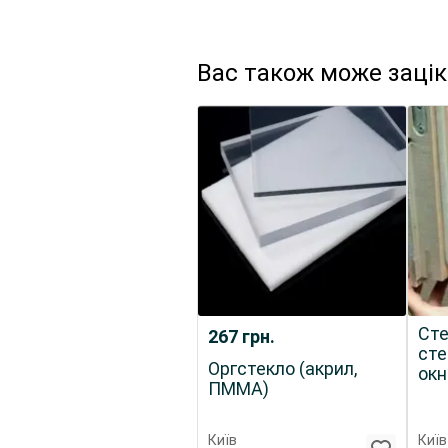
Вас також може заці
Сте
267
грн.
сте
Оргстекло (акрил,
окн
ПММА)
Київ
Київ