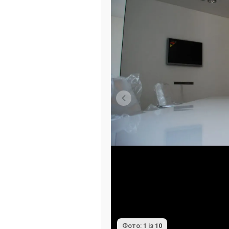
Фото:
1
із
10