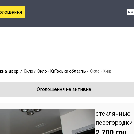
голошення
мо
ікна, двері
Скло
Скло - Київська область
Скло - Київ
Оголошення не активне
стеклянные
перегородки
2 700
грн.