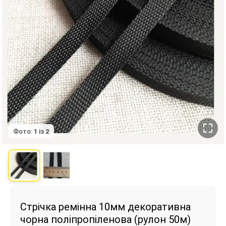
Фото:
1
із
2
Стрічка ремінна 10мм декоративна
чорна поліпропіленова (рулон 50м)