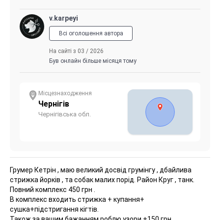
v.karpeyi
Всі оголошення автора
На сайті з 03 / 2026
Був онлайн більше місяця тому
Місцезнаходження
Чернігів
Чернігівська обл.
Грумер Кетрін , маю великий досвід грумінгу , дбайлива
стрижка йорків , та собак малих порід.
Район Круг , танк.
Повний комплекс 450 грн .
В комплекс входить стрижка + купання+
сушка+підстригання кігтів.
Також за вашим бажанням роблю узори +150 грн.