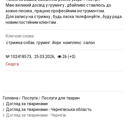
Маю великий досвід у грумінгу , дбайливо ставлюсь до
кожно песика , працюю професійним інструментом.
Для запису на стрижку , будь ласка телефонуйте , буду рада
новим постійним клієнтам .
Ключові слова
стрижка собак
грумінг
йорк
комплекс
салон
№
102418573,
25.03.2026,
26 (
+
0
)
Скарга
Головна
Послуги
Послуги для тварин
Догляд за тваринами
Догляд за тваринами - Чернігівська область
Догляд за тваринами - Чернігів