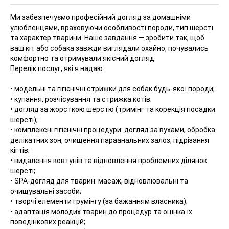
Ми забезпечуємо професійний догляд за домашніми
улюбленцями, враховуючи особливості породи, тип шерсті
та характер тварини. Наше завдання — зробити так, щоб
ваш кіт або собака завжди виглядали охайно, почувались
комфортно та отримували якісний догляд.
Перелік послуг, які я надаю:
• модельні та гігієнічні стрижки для собак будь-якої породи;
• купання, розчісування та стрижка котів;
• догляд за жорсткою шерстю (тримінг та корекція посадки
шерсті);
• комплексні гігієнічні процедури: догляд за вухами, обробка
делікатних зон, очищення параанальних залоз, підрізання
кігтів;
• видалення ковтунів та відновлення проблемних ділянок
шерсті;
• SPA-догляд для тварин: масаж, відновлювальні та
очищувальні засоби;
• творчі елементи грумінгу (за бажанням власника);
• адаптація молодих тварин до процедур та оцінка їх
поведінкових реакцій;