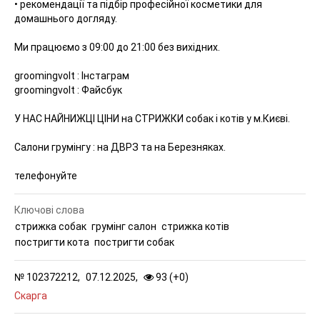
• рекомендації та підбір професійної косметики для
домашнього догляду.
Ми працюємо з 09:00 до 21:00 без вихідних.
groomingvolt : Інстаграм
groomingvolt : Файсбук
У НАС НАЙНИЖЦІ ЦІНИ на СТРИЖКИ собак і котів у м.Києві.
Салони грумінгу : на ДВРЗ та на Березняках.
телефонуйте
Ключові слова
стрижка собак
грумінг салон
стрижка котів
постригти кота
постригти собак
№
102372212,
07.12.2025,
93 (
+
0
)
Скарга