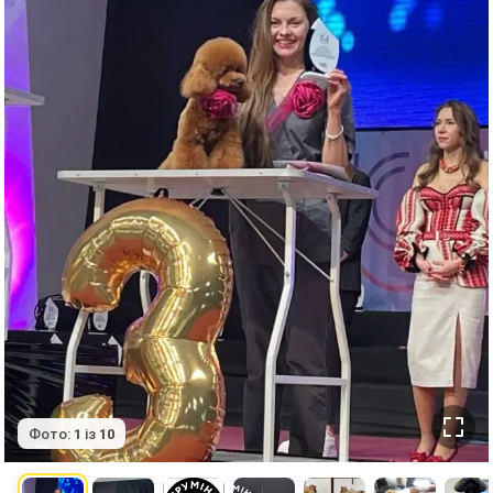
Фото:
1
із
10