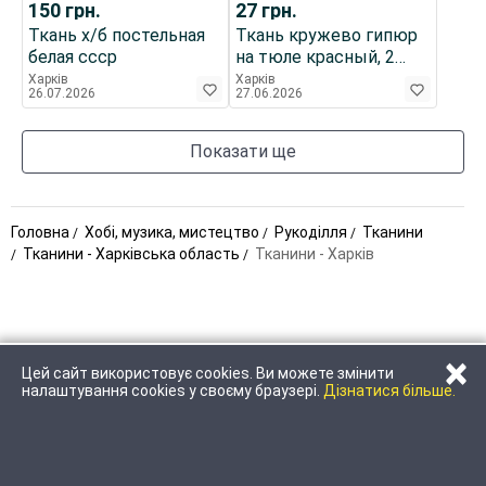
150
грн.
27
грн.
Ткань х/б постельная
Ткань кружево гипюр
белая ссср
на тюле красный, 2
куска Для рукоделия
Харків
Харків
26.07.2026
27.06.2026
Показати ще
Головна
Хобі, музика, мистецтво
Рукоділля
Тканини
Тканини - Харківська область
Тканини - Харків
×
Цей сайт використовує cookies. Ви можете змінити
ЗАТЕЛЕФОНУВАТИ
НАПИСАТИ
налаштування cookies у своєму браузері.
Дізнатися більше.