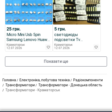
25
грн.
5
грн.
Micro Mini Usb 5pin
светодиоды
Samsung Lenovo Huawei
подсветки Tv
Zte Htc Meizu Xiaomi
размер:2828 3528 3030
Краматорськ
Краматорськ
12.07.2026
12.07.2026
3535 5630 7020 7032
Показати ще
Головна
Електроніка, побутова техніка
Радіокомпоненти
Трансформатори
Трансформатори - Донецька область
Трансформатори - Краматорськ