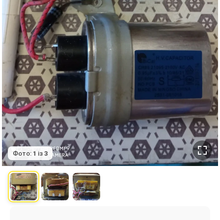
Фото:
1
із
3