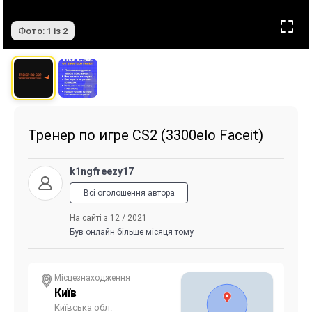
Фото:
1
із
2
Тренер по игре CS2 (3300elo Faceit)
k1ngfreezy17
Всі оголошення автора
На сайті з 12 / 2021
Був онлайн більше місяця тому
Місцезнаходження
Київ
Київська обл.