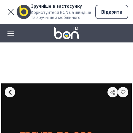
Зручніше в застосунку
Відкрити
Користуйтеся BON.ua швидше
та зручніше з мобільного