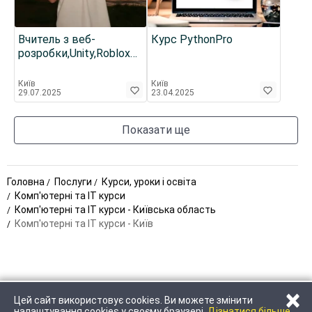
Вчитель з веб-
Курс PythonPro
розробки,Unity,Roblox
Studio
Київ
Київ
29.07.2025
23.04.2025
Показати ще
Головна
Послуги
Курси, уроки і освіта
Комп'ютерні та IT курси
Комп'ютерні та IT курси - Київська область
Комп'ютерні та IT курси - Київ
×
Цей сайт використовує cookies. Ви можете змінити
ЗАТЕЛЕФОНУВАТИ
НАПИСАТИ
налаштування cookies у своєму браузері.
Дізнатися більше.