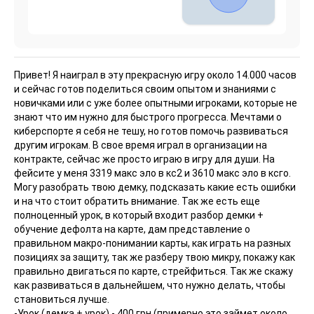
Привет! Я наиграл в эту прекрасную игру около 14.000 часов
и сейчас готов поделиться своим опытом и знаниями с
новичками или с уже более опытными игроками, которые не
знают что им нужно для быстрого прогресса. Мечтами о
киберспорте я себя не тешу, но готов помочь развиваться
другим игрокам. В свое время играл в организации на
контракте, сейчас же просто играю в игру для души. На
фейсите у меня 3319 макс эло в кс2 и 3610 макс эло в ксго.
Могу разобрать твою демку, подсказать какие есть ошибки
и на что стоит обратить внимание. Так же есть еще
полноценный урок, в который входит разбор демки +
обучение дефолта на карте, дам представление о
правильном макро-понимании карты, как играть на разных
позициях за защиту, так же разберу твою микру, покажу как
правильно двигаться по карте, стрейфиться. Так же скажу
как развиваться в дальнейшем, что нужно делать, чтобы
становиться лучше.
-Урок (демка + урок) - 400 грн (примерно это займет около