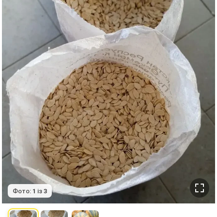
Фото:
1
із
3