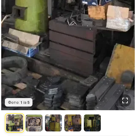
Фото:
1
із
5