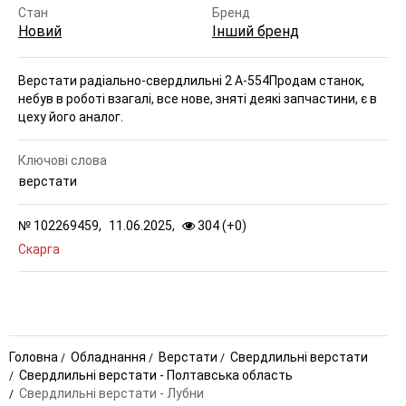
Стан
Бренд
Новий
Інший бренд
Верстати радіально-свердлильні 2 А-554
Продам станок,
небув в роботі взагалі, все нове, зняті деякі запчастини, є в
цеху його аналог.
Ключові слова
верстати
№
102269459,
11.06.2025,
304 (
+
0
)
Скарга
Головна
Обладнання
Верстати
Свердлильні верстати
Свердлильні верстати - Полтавська область
Свердлильні верстати - Лубни