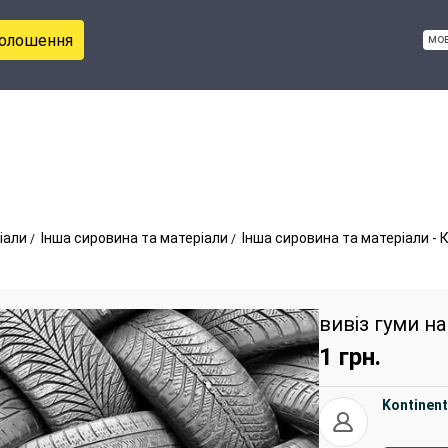
голошення
мо
іали
Інша сировина та матеріали
Інша сировина та матеріали - 
вивіз гуми на
1
грн.
Kontinen