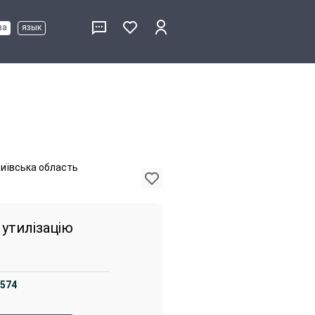
ва
язык
Київська область
 утилізацію
t574