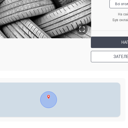
Всі ого
На сай
Був онла
НА
ЗАТЕЛ