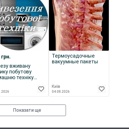
Термоусадочные
0
грн.
вакуумные пакеты
езу вживану
ику побутову
ашню техніку
очу і ні)
Київ
8.2026
04.08.2026
Показати ще