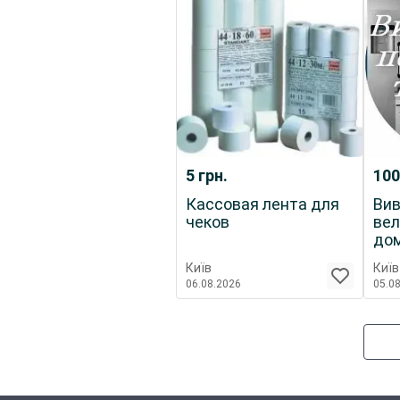
5
грн.
10
Кассовая лента для
Вив
чеков
вел
дом
(роб
Київ
Київ
06.08.2026
05.0