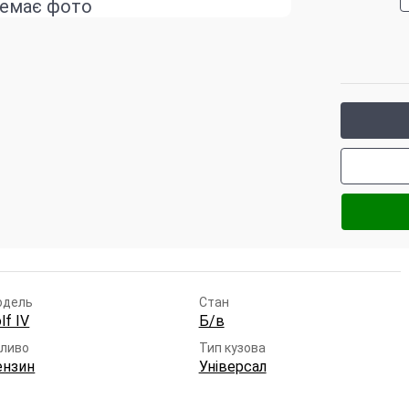
емає фото
одель
Стан
lf IV
Б/в
ливо
Тип кузова
ензин
Універсал