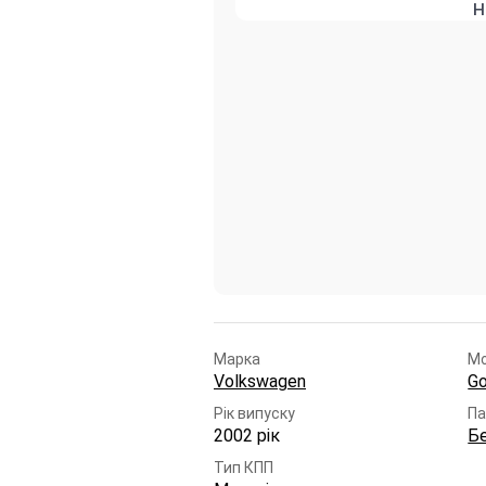
н
Марка
М
Volkswagen
Go
Рік випуску
Па
2002 рік
Б
Тип КПП