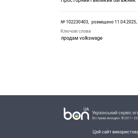
Просторний і великий багажник.
№
102230403,
розміщено
11.04.2025,
Ключові слова
продам volkswage
Український сервіс о
Всі права захищені.
© 2011–20
Цей сайт використову