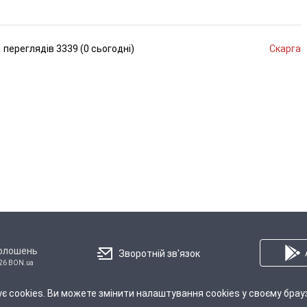
переглядів
3339 (
0
сьогодні
)
Скарга
голошень
Зворотній зв'язок
26 BON.ua
є cookies. Ви можете змінити налаштування cookies у своєму брау
Про Нас
Правила
Політика конфіденційності
Реклама