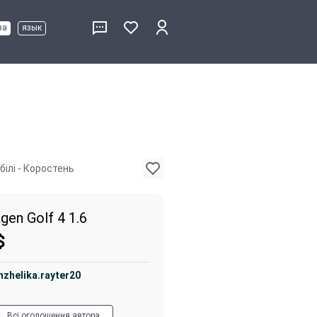
ва
язык
білі - Коростень
gen Golf 4 1.6
$
nzhelika.rayter20
Всі оголошення автора