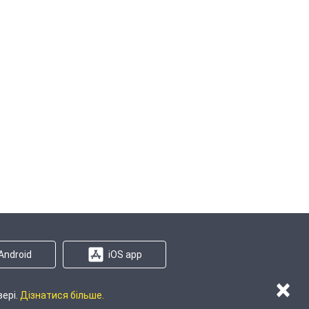
Android
iOS app
×
зері.
Дізнатися більше.
 на сайті
Карта регіонів
Карта сайту