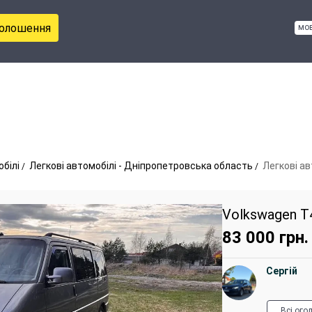
голошення
мо
обілі
Легкові автомобілі - Дніпропетровська область
Легкові ав
Volkswagen T
83 000
грн.
Сергій
Всі ого