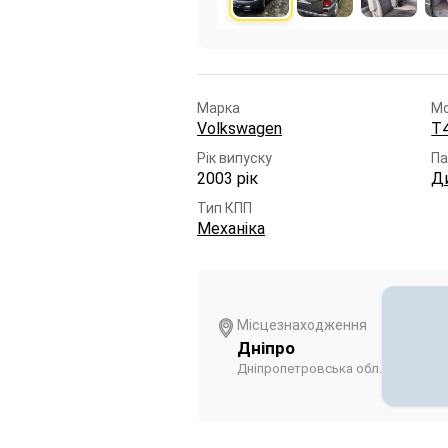
Марка
М
Volkswagen
T4
Рік випуску
Па
2003 рік
Д
Тип КПП
Механіка
Місцезнаходження
Дніпро
Дніпропетровська обл.