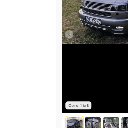
Фото:
1
із
8