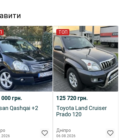
кавити
П
ТОП
 000
грн.
125 720
грн.
san Qashqai +2
Toyota Land Cruiser
Prado 120
про
Дніпро
8.2026
06.08.2026