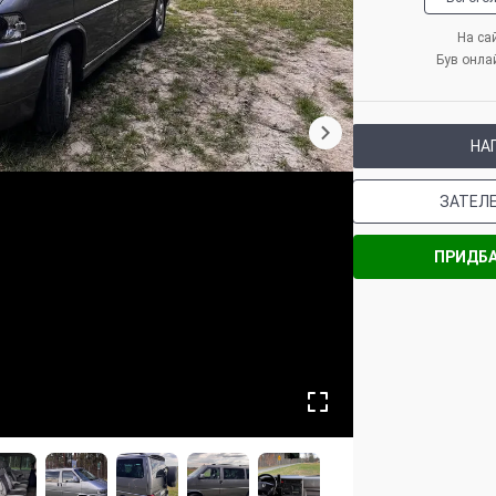
На сай
Був онла
НА
ЗАТЕЛ
ПРИДБА