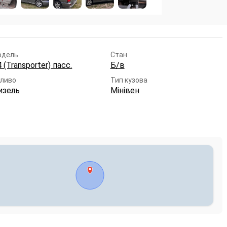
одель
Стан
 (Transporter) пасс.
Б/в
ливо
Тип кузова
изель
Мінівен