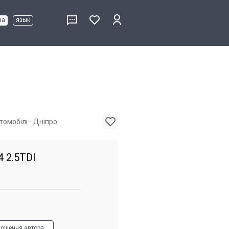
ва
язык
томобілі - Дніпро
4 2.5TDI
лошення автора