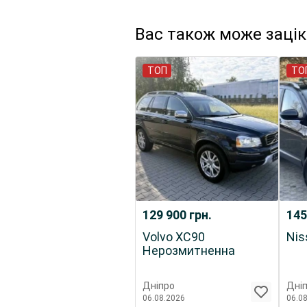
Вас також може заці
ТОП
ТО
129 900
грн.
145
Volvo XC90
Nis
Нерозмитненна
Дніпро
Дні
06.08.2026
06.0