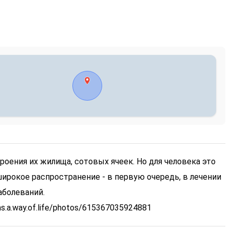
роения их жилища, сотовых ячеек. Но для человека это
широкое распространение - в первую очередь, в лечении
аболеваний.
s.a.way.of.life/photos/615367035924881