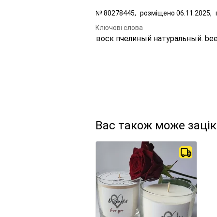
№
80278445,
розміщено
06.11.2025,
Ключові слова
воск пчелиный натуральный. bee
Вас також може заці