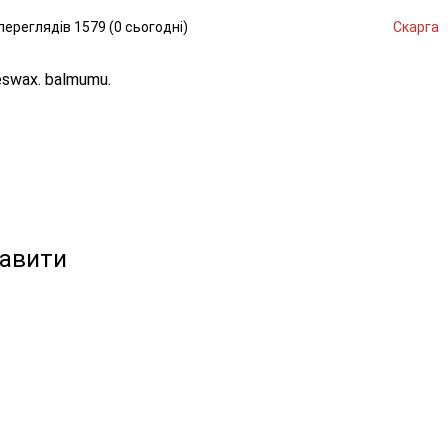
переглядів
1579 (
0
сьогодні
)
Скарга
swax. balmumu.
кавити