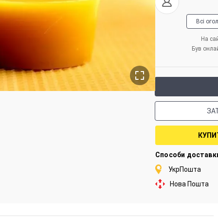
Всі ого
На сай
Був онла
ЗА
КУПИ
Способи доставк
УкрПошта
Нова Пошта