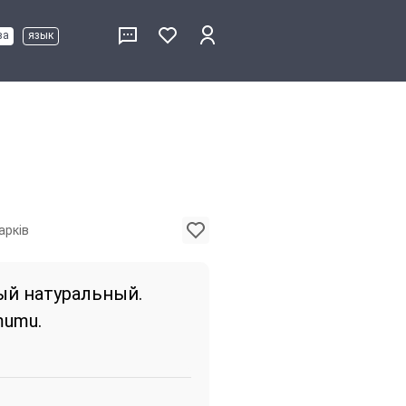
ва
язык
арків
ый натуральный.
mumu.