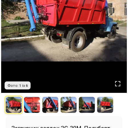
Фото:
1
із
6