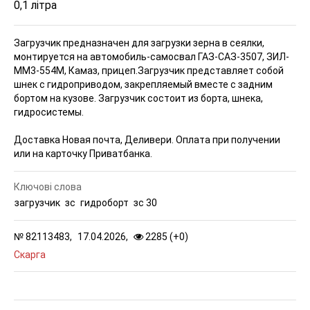
0,1 літра
Загрузчик предназначен для загрузки зерна в сеялки,
монтируется на автомобиль-самосвал ГАЗ-САЗ-3507, ЗИЛ-
ММ3-554М, Камаз, прицеп.
Загрузчик представляет собой
шнек с гидроприводом, закрепляемый вместе с задним
бортом на кузове. Загрузчик состоит из борта, шнека,
гидросистемы.
Доставка Новая почта, Деливери. Оплата при получении
или на карточку Приватбанка.
Ключові слова
загрузчик
зс
гидроборт
зс 30
№
82113483,
17.04.2026,
2285 (
+
0
)
Скарга