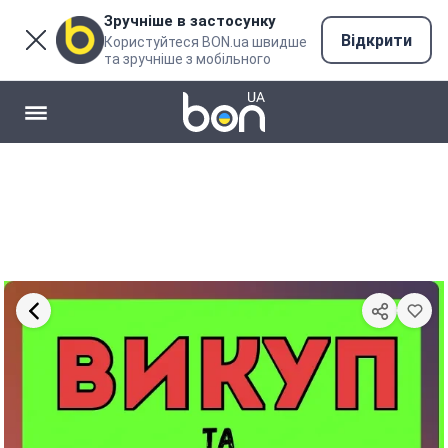
Зручніше в застосунку
Відкрити
Користуйтеся BON.ua швидше
та зручніше з мобільного