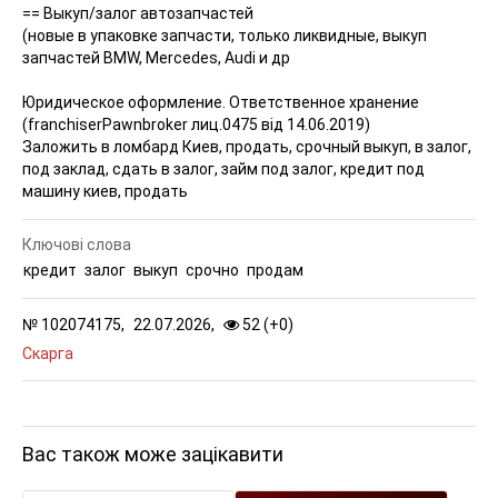
== Выкуп/залог автозапчастей
(новые в упаковке запчасти, только ликвидные, выкуп
запчастей BMW, Mercedes, Audi и др
Юридическое оформление. Ответственное хранение
(franchiserPawnbroker лиц.0475 від 14.06.2019)
Заложить в ломбард Киев, продать, срочный выкуп, в залог,
под заклад, сдать в залог, займ под залог, кредит под
машину киев, продать
Ключові слова
кредит
залог
выкуп
срочно
продам
№
102074175,
22.07.2026,
52 (
+
0
)
Скарга
Вас також може зацікавити