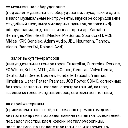
== музыкальное оборудование
(под залог музыкального оборудования/звука, также сдать
в залог музыкальные инструменты, звуковое оборудование,
студийный звук, выку микшерных пультов, заложить dj-
оборудования, под залог синтезатора и др. Yamaha,
Behringer, Allen Heath, Mackie, PreSonus, Soundcraft, RCF,
Midas, KRK, Genelec, Adam Audio, JBL, Neumann, Tannoy,
Alesis, Pioneer DJ, Roland, Avid)
== залог выкуп генераторов
(выкуп дизельных генераторов Caterpillar, Cummins, Perkins,
FG Wilson, Kohler, MTU , Atlas Copco, Generac, Volvo Penta,
Deutz, John Deere, Doosan, Honda, Mitsubishi, Yanmar,
Himoinsa, Lister Petter, Pramac, JCB Power, SDMO, солнечные
батареи, тепловых насосов, электростанций, котлов,
газовых котолов, кондиционеров, системы вентиляции)
== стройматериалы
(принимаем в залог всё, что связано с ремонтом дома
внутри и снаружи: под залог ламината, плитки, смесителей,
под залог люстры, клея, краски, металлочерепицы,
профнастила, под залог строительного инструмента/