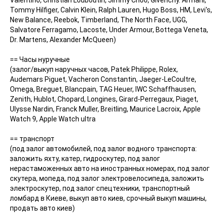
Valentino, Christian Louboutin, Jimmy Choo, Givenchy. Armani,
Tommy Hilfiger, Calvin Klein, Ralph Lauren, Hugo Boss, HM, Levi's,
New Balance, Reebok, Timberland, The North Face, UGG,
Salvatore Ferragamo, Lacoste, Under Armour, Bottega Veneta,
Dr. Martens, Alexander McQueen)
== Часы нуручные
(залог/выкуп наручных часов, Patek Philippe, Rolex,
Audemars Piguet, Vacheron Constantin, Jaeger-LeCoultre,
Omega, Breguet, Blancpain, TAG Heuer, IWC Schaffhausen,
Zenith, Hublot, Chopard, Longines, Girard-Perregaux, Piaget,
Ulysse Nardin, Franck Muller, Breitling, Maurice Lacroix, Apple
Watch 9, Apple Watch ultra
== транспорт
(под залог автомобилей, под залог водного транспорта:
заложить яхту, катер, гидроскутер, под залог
нерастаможенных авто на иностранных номерах, под залог
скутера, мопеда, под залог электровелосипеда, заложить
электроскутер, под залог спецтехники, транспортный
ломбард в Киеве, выкуп авто киев, срочный выкуп машины,
продать авто киев)