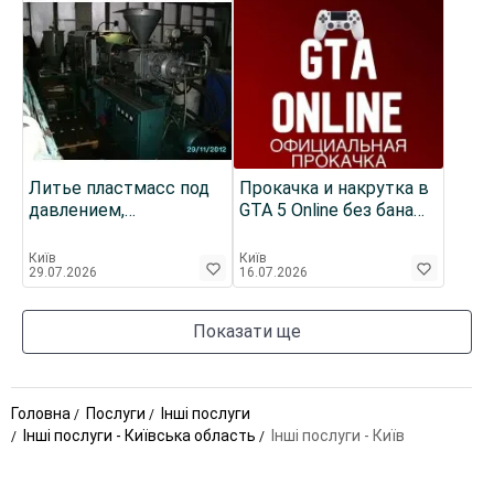
Литье пластмасс под
Прокачка и накрутка в
давлением,
GTA 5 Online без бана
изготовление
(PS4 XBOX PC) Гта 5
литьевых пресс-форм
онлайн
Київ
Київ
29.07.2026
16.07.2026
Показати ще
Головна
Послуги
Інші послуги
Інші послуги - Київська область
Інші послуги - Київ