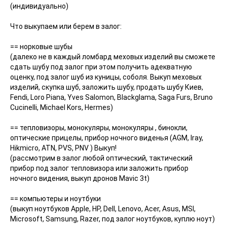
(индивидуально)
Что выкупаем или берем в залог:
== норковые шубы
(далеко не в каждый ломбард меховых изделий вы сможете
сдать шубу под залог при этом получить адекватную
оценку, под залог шуб из куницы, соболя. Выкуп меховых
изделий, скупка шуб, заложить шубу, продать шубу Киев,
Fendi, Loro Piana, Yves Salomon, Blackglama, Saga Furs, Bruno
Cucinelli, Michael Kors, Hermes)
== тепловизоры, монокуляры, монокуляры , бинокли,
оптические прицелы, прибор ночного виденья (AGM, Iray,
Hikmicro, ATN, PVS, PNV ) Выкуп!
(рассмотрим в залог любой оптический, тактический
прибор под залог тепловизора или заложить прибор
ночного видения, выкуп дронов Mavic 3t)
== компьютеры и ноутбуки
(выкуп ноутбуков Apple, HP, Dell, Lenovo, Acer, Asus, MSI,
Microsoft, Samsung, Razer, под залог ноутбуков, куплю ноут)