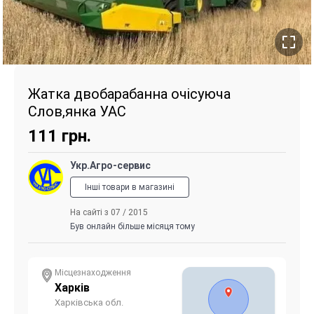
Жатка двобарабанна очісуюча
Слов,янка УАС
111
грн.
Укр.Агро-сервис
Інші товари в магазині
На сайті з 07 / 2015
Був онлайн більше місяця тому
Місцезнаходження
Харків
Харківська обл.