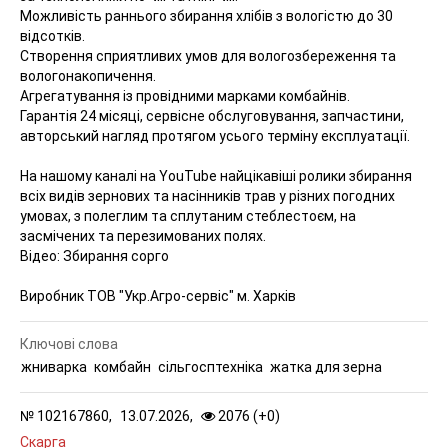
Можливість раннього збирання хлібів з вологістю до 30
відсотків.
Створення сприятливих умов для вологозбереження та
вологонакопичення.
Агрегатування із провідними марками комбайнів.
Гарантія 24 місяці, сервісне обслуговування, запчастини,
авторський нагляд протягом усього терміну експлуатації.
На нашому каналі на YouTube найцікавіші ролики збирання
всіх видів зернових та насінників трав у різних погодних
умовах, з полеглим та сплутаним стеблестоєм, на
засмічених та перезимованих полях.
Відео: Збирання сорго
Виробник ТОВ "Укр.Агро-сервіс" м. Харків
Ключові слова
жниварка
комбайн
сільгосптехніка
жатка для зерна
№
102167860,
13.07.2026,
2076 (
+
0
)
Скарга