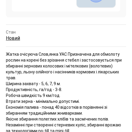
Стан
Новий
Жатка очісуюча Слов,янка УАС
Призначена для обмолоту
рослин на корені без зрізання стебел і застосовується при
збиранні зернових колосових і мітелкових (волотевих)
культур, льону олійного і насінників кормових і лікарських
трав.
Ширина захвату - 5, 6, 7, 9 м.
Продуктивність, га/год - 3-8.
Робоча швидкість 9 км/год.
Втрати зерна - мінімально допустимі.
Економія палива - понад 40 відсотків в порівнянні зі
збиранням традиційними жниварками.
Якісне збирання полеглих хлібів та засмічених полів.
Незамінні при створенні стерневих куліс, збиранні врожаю
за технологіями no-till та mini-till.