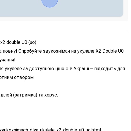
2 double U0 (uo)
 повну! Спробуйте звукознімач на укулеле X2 Double U0
учання!
для укулеле за доступною ціною в Україні – підходить для
артним отвором.
ділей (затримка) та хорус.
/zvukoznimach-dlya-ukulele-x2-double-u0-uo.html