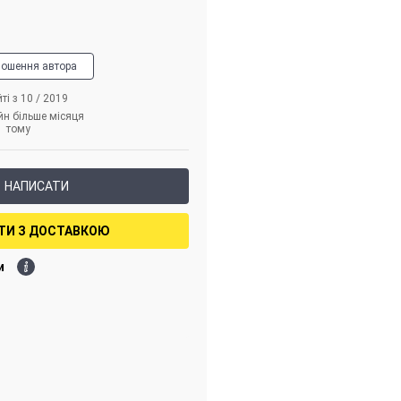
лошення автора
ті з 10 / 2019
йн більше місяця
тому
НАПИСАТИ
ТИ З ДОСТАВКОЮ
и