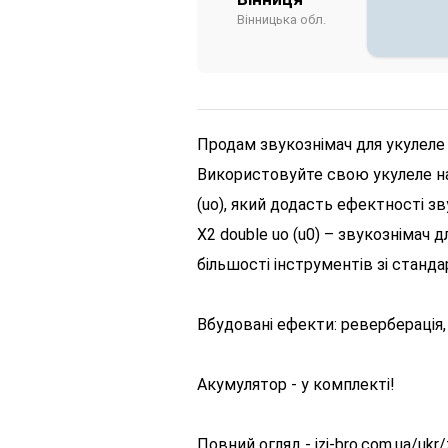
Вінницька обл.
Продам звукознімач для укулеле x
Використовуйте свою укулеле на
(uo), який додасть ефектності зв
X2 double uo (u0) – звукознімач 
більшості інструментів зі станд
Вбудовані ефекти: реверберація, 
Акумулятор - у комплекті!
Повний огляд - izi-bro.com.ua/ukr