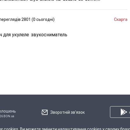
переглядів
2801 (
0
сьогодні
)
Скарга
ч для укулеле
звукосниматель
голошень
Зворотній зв'язок
26 BON.ua
є cookies. Ви можете змінити налаштування cookies у своєму брау