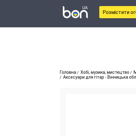
Розмістити о
Головна
Хобі, музика, мистецтво
М
Аксесуари для гітар - Вінницька об