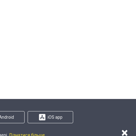
Android
iOS app
×
зері.
Дізнатися більше.