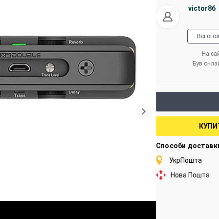
victor86
Всі ого
На сай
Був онла
КУПИ
Способи доставк
УкрПошта
Нова Пошта