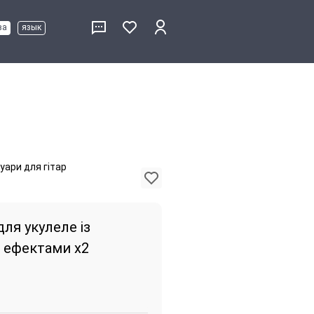
ва
язык
уари для гітар
ля укулеле із
 ефектами x2