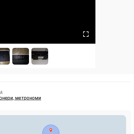
ид
юнери, метрономи