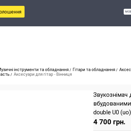
голошення
мо
узичні інструменти та обладнання
Гітари та обладнання
Аксес
ласть
Аксесуари для гітар - Вінниця
Звукознімач д
вбудованими
double U0 (uo)
4 700
грн.