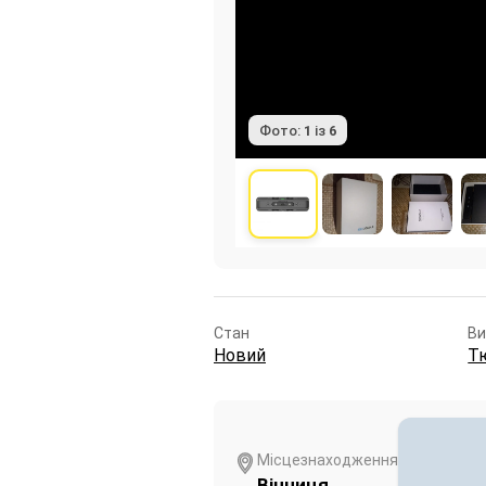
Фото:
1
із
6
Стан
В
Новий
Т
Місцезнаходження
Вінниця